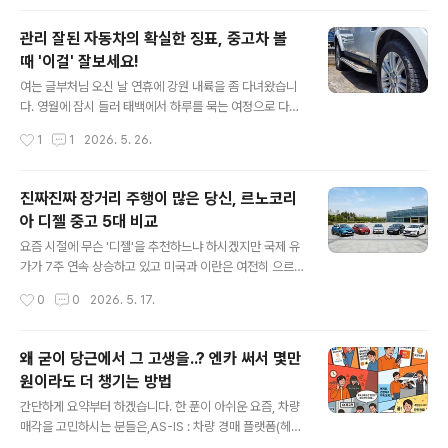
는 트럭들은 앞뒤 타이어 사이즈가 같은 차가 많..
이런 저런 근황토크를 하다가 재미있는 주제를 던져주더군
요. 아래 내용과 같이 직장을 잡은 동생의 첫 차를 위해 형
관리 잘된 자동차의 확실한 징표, 중고차 볼
이 보태어 차를 마련해주기로 했다는군요. 이 얼마나 따뜻
때 '이걸' 잘보세요!
한 일입니까? 하여 제가 오지랖 넓게 두 팔을 걷게 붙이게
글 내용
되었습니다. 0. 첫 차의 미덕뭐 각자의 형편이 있다보니 모
여는 글부처님 오신 날 연휴에 강원 내륙을 좀 다녀왔습니
두에게 첫 차는 다 다를 것 입니다. 하지만 분명한 점 하나
다. 영월에 잠시 들러 태백에서 하루를 묵는 여정으로 다시
는 첫 차는 아주 오랫동안 추억이 될 것이고 그 추억이 아름
집으로 돌아오니 대충 500km 넘게 다녔더군요. 나다니는
작성시간
1
1
2026. 5. 26.
답도록 하는데 여러가지 조건이 있다는 것이죠. 제가 생각
동안 5월이 원래 이렇게 무더웠나 싶을 정도로 햇빛도 강
했을 때는,첫 째, 유지보..
하고 기온도 상당히 높았습니다. 그래서 잠시 쉬어갈 겸 평
소 좋아하던 영월의 한 찻집을 잠시 들렀습니다. 꽃피는산
진짜진짜 장거리 주행이 많은 당신, 르노코리
골 강원특별자치도 영월군 영월읍 청령포로 179 주차를
아 디젤 중고 5대 비교
끝내고 가게로 들어가던 중 습관(?)처럼 주차된 차량들의
글 내용
타이어를 흘깃 살펴보는데 계절과는 너무 어울리지 않는
요즘 시절에 무슨 '디젤'을 추천하느냐 하시겠지만 국제 유
차량이 한 대 눈에 들어오길래 사진을 찍어 봤습니다.여러
가가 7주 연속 상승하고 있고 미국과 이란은 여전히 으르
분들은 아래 사진을 보시고 어떤 생각이 드시는지요? 쯧쯧
렁 거리는 지금 이 상황에서 먹고 살기 위해 열심히 도로를
작성시간
0
0
2026. 5. 17.
vs ???아마 바로 위에 제가 보여드린 사진을 보고 혀를 쯧
누리는 사람이라면 누구나 기름값에 대한 고민을 하시게
쯧 차시는 분과 머리 속에 ..
될테죠.여러가지 차량들이 있지만 오늘은 조금 특이하게
'르노코리아'에서 구할 수 있는 차량들 중 1.5리터 디젤 엔
왜 굳이 당근에서 그 고생을..? 엔카 써서 몇만
진에 6단 DCT 변속기가 들어간 차량들 중에서 비교를 해
원이라도 더 챙기는 방법
보겠습니다. 제 소견부터 말씀드리자면,묻따 SM6 입니다.
글 내용
(대신 구입할 때 '이 옵션' 필수로 넣으세요!!)르노코리아 1.
간단하게 요약부터 하겠습니다. 한 푼이 아쉬운 요즘, 차량
5 dci 5종0. 파워트레인 설명아래에서 한 대씩 살펴보기
매각을 고민하시는 분들은,AS-IS : 차량 경매 플랫폼(헤이
전에 먼저 오늘 소개될 5대의 차량의 공통점인 파워트레인
딜러, KB차차차 등)에서 경매 견적 확인 ▶ 당근이나 커뮤