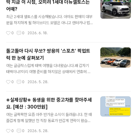
딱 지금 이 시점, 오히려 1세대 더뉴셀토스는
차 부품 저렴하고 쉽게 구해서 참 좋다!"가 국룰이었는데
어때?
이제는 "현기차 부품 수급이 쉽지 않다. 오래 걸린다"는 이
글 내용
야기가 상당히 많이 나오고 있습니다. 이젠 옛 말일까요?
최근 2세대 셀토스를 시승해봤습니다. 아마도 판매의 대부
그에 대한 이야기 입니다.내 잘못도 없는데 억울해요사건
분을 차지하게 될 하이브리드 모델은 아니고 렌터카나 법
의 발단은 아래와 같습니다. 싼타페DM의 후기형인 '싼타
인차 등으로 많이 만나볼법한 1.6리터 가솔린 터보 2WD
작성시간
0
0
2026. 6. 18.
페 더프라임'을 소유하고 계신 한 분이 본인 과실이 없는 후
모델이었습니다. 여러가지 변화가 확인되었지만 사실 시승
방 추돌 사고를 당했습니다. 여..
하는 내내 2세대 셀토스 가솔린 모델의 포지션 자체가 좀
애매하다는 생각이 들더군요. 1세대가 출시될 때는 '카테고
돌고돌아 다시 무쏘? 쌍용의 '스포츠' 픽업트
리 파괴자' 이런 수식어가 붙었는데 반해 이제는 전작의 후
럭 한 눈에 살펴보기
기형에 해당하는 1세대 '더뉴셀토스' 그리고 상급인 4세대
글 내용
후기형 스포티지와 파워트레인이 동일하다보니 더욱 그렇
여는 글급작스럽게 태백 여행을 다녀왔습니다.왜 갑자기
게 느껴지는 것 같습니다.합리적인 가격이 우선인 경우는 1
태백이냐?미리 여행 준비를 하지않은 상태에서 연휴에 어
세대 후기형 셀토스를, 비슷한 가격이면 조금 더 큰 차를 원
딜 가고는 싶은데 뻔히 사람이 많이 몰리는 곳은 가고 싶지
작성시간
0
0
2026. 5. 28.
하는 분들에겐 스포티지가 더 나은 선택지가 아닌가 그런
않았습니다. 그래서 적당히 조용하고 상쾌하게 시간을 보
생각이 들면서 괜히 지금 시점에 1세..
낼 곳이 없을까 고민을 하다보니 강원 고지인 태백이 떠올
랐습니다. 예전 강원도에서 근무를 할 때 업무차 몇 번 오가
※실제상황※ 동생을 위한 중고차를 찾아주세
며 참 작고 조용하지만 지방 소도시 특유의 분위기가 좋았
요. [예산 : 300만원]
기에 망설임없이 다녀온 것이죠.거기에서 지역 명물인 물
글 내용
닭갈비도 맛있게 먹고 강원도에만 있는 식당에 들리기도
여는 글팍팍한 요즘 아주 반가운 소식이 들려옵니다. 한 때
했는데 도로에서 운전을 하다 문득 잊고 있었던 사실 하나
즐겁게 함께 일했던 전 직장 동료가 반갑게 연락이 왔습니
가 떠올라 차에 탄 가족에게 이런 이야기를 해드렸습니다.
다. 안그래도 며칠 후면 생일인지라 연락을 한 번 해봐야겠
작성시간
0
0
2026. 5. 28.
마이라이드 : 보통 트럭들은 뒷바퀴가 더 작은데 여기에 있
다 싶었는데 이렇게 먼저 연락이 오니 어찌나 반갑던지요.