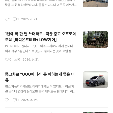
ory.com 특이점이 하나 있습니다. 지난 31기 여성 출연
량을 모두 정리해봤습니다. 글을 쓰다보니 너무 길어져서
자분들은 가족이나 지인의 차를 타고 오시는 분들이 상당
남성/여성 출연자를 좀 나눠서 2편으로 업로드할 예정이구
히 많았고 직접 운전하시는 분들이 꽤나 적었는데, 이번엔
요. (참고로 여성 출연자들 차량 찾는게 좀 어려웠습니다.)
작성시간
1
1
2026. 6. 21.
딱 1분만 지인의..
3화까지 진행된 상태인데 100% 확신하긴 어렵지만 나름
의 논리와 추리를 가지고 접근을 해봤는데 다같이 함께 맞
춰보시면 좋을 것 같네요.32기 남성 출연자 7인1. 32기 영
1년에 딱 한 번 쓰더라도.. 국산 중고 오프로더
수제조사 : 벤츠모델명 : GLE클래스 (W167)출시 연도 : 2
모음 [바디온프레임+LOW기어]
019.09~2023년출시 가격 : 1억1,090~1억 9,690만원
글 내용
(옵션별 상이함)중고 가격 : 3,700~12,697만원 (엔카, 2
INTRO비가 옵니다. 그것도 아주 무지막지 하게 옵니다.
6.06.21 기준) 2. 32기 영호제조사 : 현대자동차모델명 :
이게 겨우 6월인데 도로 곳곳이 통제되는 곳이 보일 정도
그랜저IG (초기형)출시 연도 : 2016..
로 비가 옵니다. 올 해 들어 유난히 많이 더운 것 같아 ai에
작성시간
0
0
2026. 6. 21.
게도 물어보고 이런 저런 조사를 해보니 26년의 여름은 엄
청나게 덥고, 습하고 도로 안전에 큰 해가 되는 "강한 비"가
자주 올 것으로 예측을 하더군요.가장 먼저 떠오르는 것은
중고차로 "OOO에디션"은 피하는게 좋은 이
역시나 타이어. 다들 본격적인 장마철 앞두고 타이어 점검
유
들 한 번 해보시고 애매하다 싶으면 안전을 위해 미리미리
글 내용
교체하는 것을 권해드리겠습니다. 타이어 덕분에 사고 한
평소 자동차와 관련된 이야기에 관심이 많다보니 이런 저
번 피하면 어차피 새 타이어 한 대분 비용보다 저렴하니 말
런 글이나 영상이 올라오면 슬쩍 챙겨보는 편 입니다. 어제
입니다.타이어까지 했다면 어떤 것이 떠오를까요? 세단을
도 자려고 누워서 어떤 이야기들이 있나 싶어 폰을 켰더니
작성시간
1
1
2026. 6. 19.
타는 입장에서 폭우로 인해 물웅덩이가 생기는 곳을 지날
근래 '현대기아도 부품 수급이 원활치 않다'는 이슈에 불을
때마다 '아, 듬직한 ..
붙이는 사건이 있어 한 번 함께 이야기 나눠보려 글을 쓰게
되었습니다.예전에는 저의 경험을 포함해 어디서나 "현기