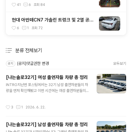
터(적재함 크기,길이,높이,너비)
41
6
조회
84
현대 아반떼CN7 가솔린 트렁크 및 2열 공간
실측 결과
6
1
조회
72
분류 전체보기
주요 글 목록
(공지)댓글권한 변경
모두보기
공지
[나는솔로32기] 여성 출연자들 차량 총 정리
글 내용
INTRO지난번 포스팅에서는 32기 남성 출연자분들의 차
량을 먼저 확인해봤고 이번 시간에는 여성 출연자분들의
차량을 정리해보는 시간을 가지도록 하겠습니다.2026.0
6.21 - [[자동차 관련 정보]/이 차는 무엇인고?] - [나는솔
작성시간
3
1
2026. 6. 22.
로32기] 남성 출연자들 차량 총 정리 [나는솔로32기] 남
성 출연자들 차량 총 정리나는 솔로 32기가 시작되었습니
다. 그래서 출연진들의 차량을 모두 정리해봤습니다. 글을
[나는솔로32기] 남성 출연자들 차량 총 정리
쓰다보니 너무 길어져서 남성/여성 출연자를 좀 나눠서 2
글 내용
편으로 업로드할 예정이구요. (참고로 여성 출myride.tist
나는 솔로 32기가 시작되었습니다. 그래서 출연진들의 차