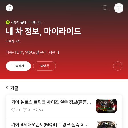
검색하기
티스토리
자동차
분야 크리에이터
(새창열림)
내 차 정보, 마이라이드
구독자
76
자동차 DIY, 엔진오일 규격, 시승기
구독하기
방명록
신고하기 레이어
열기
인기글
기아 셀토스 트렁크 사이즈 실측 정보(풀플렛
등)
31
0
조회
94
기아 4세대쏘렌토(MQ4) 트렁크 실측 데이