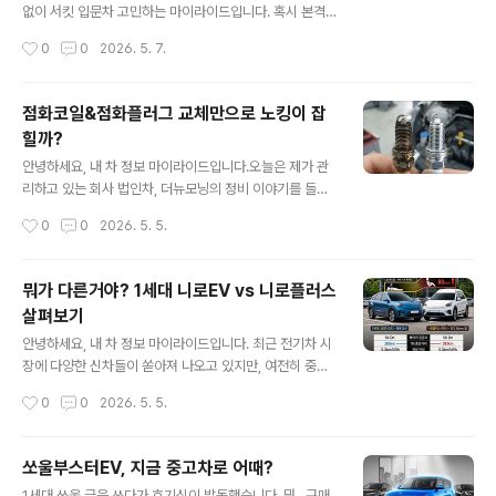
이름모를 그대를 위해 제 경험담을 풀면서 조금이나마 도
없이 서킷 입문차 고민하는 마이라이드입니다. 혹시 본격
움이 되길 기원해봅니다.1. '차' 자체보다 '냉동기'가 돈먹는
적인 서킷 입문을 꿈꾸시나요? 아.. 일단 너무 반갑습니다.
작성시간
0
0
2026. 5. 7.
하마냉동탑차의 본질은 결국 냉동기입니다. 우리나라에서
일단 이런 생각을 하는 것만 해도 당신은 분명 '멸종위기
판매되고 있는 대부분의 냉동..
종'라 할 수 있습니다. 아마 차량 선택 고민이 많으실텐데
'전륜구동(FWD)'도 좋고 입문 단계라면 '포르테쿱 1.6 G
점화코일&점화플러그 교체만으로 노킹이 잡
Di + 수동'이라는 결론을 내놓고 이야기를 시작하도록 하
힐까?
겠습니다.오늘 제가 소개할 포르테쿱(Forte Koup)은 기
글 내용
아가 2009년 출시한 국내 최초의 정통 2도어 쿠페 모델
안녕하세요, 내 차 정보 마이라이드입니다.오늘은 제가 관
로, 당시 현대차의 '아반떼 MD 쿠페'와는 다른 꽤나 성공을
리하고 있는 회사 법인차, 더뉴모닝의 정비 이야기를 들고
했던 모델입니다.사실 아반떼 쿠페는 출력도 더 높고 하드
왔습니다. 어느덧 적산 거리가 14만km를 훌쩍 넘겼는데,
작성시간
0
0
2026. 5. 5.
웨어적으로도 훌륭했지만, 소비자들에게 철저히 외면받았
날이 더워지면서 차가 힘들어하는 기색이 역력하더군요.
습니다.이유는 간단했죠..
특히 증상은 에어컨을 가동한 상태에서 언덕을 오르거나
급가속을 할 때, 엔진 쪽에서 '따르르' 하는 기분 나쁜 노킹
뭐가 다른거야? 1세대 니로EV vs 니로플러스
음이 들리기 시작했습니다. 음을 소리로 표현해보자면 '따
살펴보기
라라', '뜨르르'와 같은 '금속 떨리는 소리'와 같습니다. 창문
글 내용
을 열고 들으면 잘 들리고, 차량 내부에서 들을 때 그 소리
안녕하세요, 내 차 정보 마이라이드입니다. 최근 전기차 시
의 위치를 상상해보면 딱 엔진의 위치라는 특징이 있습니
장에 다양한 신차들이 쏟아져 나오고 있지만, 여전히 중고
다.이전 이력을 알 순 없고 11만km에서 사와 14만km이
차 시장에서 '가장 합리적인 선택'으로 꼽히는 차가 있습니
작성시간
0
0
2026. 5. 5.
될때까지 교체를 안했는데 의심이 드니 일단 교체해보기로
다. 바로 기아의 효자 모델인 1세대 니로EV(DE)와 그 유전
결정했습니다. 원래 포스..
자를 이어받은 PBV(Purpose Built Vehicle), 니로플러
스입니다. 생긴게 거의 비슷해서 비슷한 시점에 나온 것 같
쏘울부스터EV, 지금 중고차로 어때?
지만 실제로는 1세대 니로EV가 단종되던 22년에 니로플
글 내용
1세대 쏘울 글을 쓰다가 호기심이 발동했습니다. 뭐.. 구매