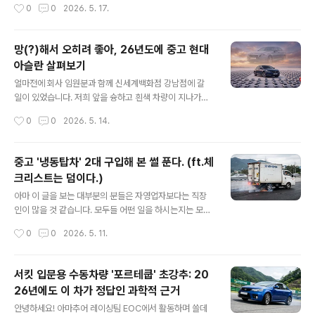
작성시간
0
0
2026. 5. 17.
부터 간단하게 언급하고 시작하도록 하겠습니다. 우선 엔
니티에 올려서 경매 견적으로 얼마를 받았는데 언제까지
진입니다. 지금이야 디..
얼마에 팔거고 업자는 연락하지 마시고..(더보기) ▶ 개인
으로 위장한 업자와 만나거나 아예 연락이 없어서 화를 내
망(?)해서 오히려 좋아, 26년도에 중고 현대
며 'XX일 이후 차 상사에 넘깁니다. YY만원 할인' ▶ 결국
아슬란 살펴보기
다시 중고차 상사로 연락 ▶ 결국 손에 얻는 건 몇만원 또는
글 내용
최초 견적TO-BE : 차량 경매 플랫폼(헤이딜러, KB차차차
얼마전에 회사 임원분과 함께 신세계백화점 강남점에 갈
등)에서 견적 확인 ▶ 엔카 비교견적 믿고+ ▶ 몇만원이라
일이 있었습니다. 저희 앞을 슝하고 흰색 차량이 지나가는
도 GET ▶ 끝.1. 내 차 시세 알아보는 가장 쉬운 방법오늘
데 보이면 복권을 사야한다고 알려진 '아슬란'이었죠. 속으
작성시간
0
0
2026. 5. 14.
도 취미삼아 주말 아침에 엔카를 켜고 둘러봅니다. 그런데
로 '꽤나 레이템이 지나가네' 싶었는데 때마침 임원분께서
평..
제게 이렇게 물어보시더군요."저 차 아슬란이지? 저거 어
때?"평소 서킷도 다닌다지, 정비사 자격증도 있고 가끔 퇴
중고 '냉동탑차' 2대 구입해 본 썰 푼다. (ft.체
근하면 집에 안가고 정비를 하는 회사 일보다 차에 미친 회
크리스트는 덤이다.)
사 팀장이 축 처져 있으니 감사하게도 흥미를 끌만한 떡밥
글 내용
을 시기 적절하게 던져주시더군요.그랜저 고급형이고 FW
아마 이 글을 보는 대부분의 분들은 자영업자보다는 직장
D 중엔 제일 비쌌는데 그 위에 제네시스가 있던지라 망했
인이 많을 것 같습니다. 모두들 어떤 일을 하시는지는 모르
죠. 그런데 지금 천 만원도 안할거에요라며 무심히 답을 드
겠지만 어쨌든지 모두들 고생이 많으십니다. 저는 유난히
작성시간
0
0
2026. 5. 11.
리니 눈이 동그래지시며 굉장히 흥미롭다고 하시더군요.
안하던 일이 잘 넘어오는 팔자를 가지고 있는데 그냥 중고
그래서 이런 대화가 오간김에 블로그에 한 번..
차를 사는 것만 해도 누군가에겐 상당한 도전적인 일일텐
데 저는 한 평생 타볼 일이 있을까 하는 '냉동탑차'를 중고
서킷 입문용 수동차량 '포르테쿱' 초강추: 20
로 2번, 신차로 1번 구입한 이력이 있는 사람이올시다.그래
26년에도 이 차가 정답인 과학적 근거
서 이 세상에 존재할 마치 저와 같은 상황(=갑자기 이걸 하
글 내용
라고??)에 빠지어 본인의 몇 남지 않은 머리칼을 뜯고 있을
안녕하세요! 아마추어 레이싱팀 EOC에서 활동하며 쓸데