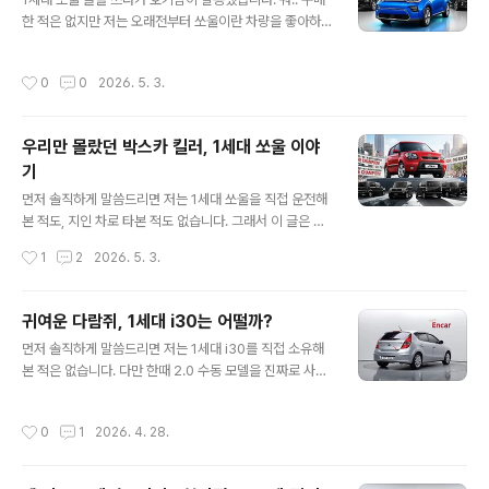
러스는 탄생을 했습니다. 다목적 용도로 사용할 수 있도록
한 적은 없지만 저는 오래전부터 쏘울이란 차량을 좋아하
말이죠. 그러니 '유전자를 이어받았다'고 표현한 것이 맞는
기도 했었고 여기저기 많이 추천하는 차량이기도 한데 글
것이죠.저 역시 과거에 쏘울이나 i30 같은 박스형 차량들
쓰기 준비를 하다가 엔카에서 본 3세대 쏘울의 EV 차량을
에 애착을 가졌던 만큼, '공간'을 어떻게 활용하느냐에 따라
작성시간
0
0
2026. 5. 3.
보니 울진대게에디션 디자인적으로도 확 끌리기도 하면서
차의 가치가 달라진다고 믿습니다. 오늘은 같은 뼈대를 공
'이 차에 대해 궁금하신 분들이 계시겠다'는 생각이 들더군
유하지..
요. 그래서 한 번 이 시대에 나온 비슷한 차량들과 비교를
우리만 몰랐던 박스카 킬러, 1세대 쏘울 이야
해보면서 쏘울부스터EV가 어떤 장단점이 있는지 한 번 알
기
아보도록 하겠습니다.쏘울 부스터 EV는 한국에서 2021년
글 내용
1월에 단종된 차인데, 같은 시기 형제차인 코나 EV·니로 E
먼저 솔직하게 말씀드리면 저는 1세대 쏘울을 직접 운전해
V와 비교해보면 "같은 64kWh 배터리에 같은 204마력
본 적도, 지인 차로 타본 적도 없습니다. 그래서 이 글은 시
모터를 쓰는데 왜 셋이 따로 있나?" 싶을 정도로 닮았거든
승기가 아니라, 중고로 1세대 쏘울(AM)을 알아보고 계신
작성시간
1
2
2026. 5. 3.
요. 그런데 자세히 들여다..
분들을 위해 인터넷에 흩어진 정보를 최대한 정확하게 정
리한 가이드로 봐주시면 되겠습니다. 2025년 10월에 단
종 발표가 나면서 다시 한 번 회자되는 차이기도 하죠.쏘울
귀여운 다람쥐, 1세대 i30는 어떨까?
이라는 차, 좀 묘한 위치에 있습니다. 한국에서는 모닝, 레
글 내용
먼저 솔직하게 말씀드리면 저는 1세대 i30를 직접 소유해
이에 밀리고 같은 회사 니로, 셀토스에 차이고... 그렇게 17
본 적은 없습니다. 다만 한때 2.0 수동 모델을 진짜로 사려
년을 버티다 결국 2025년에 막을 내렸어요. 그런데 같은
고 알아보고 다닌 적이 있어서, 일반 정보성 글보다는 좀 애
차가 북미에서는 누적 150만 대 가까이 팔린 효자 수출 모
착을 갖고 쓰게 될 것 같습니다. 결과적으로 매물 못 구해서
델이었고, 1세대는 출시 직후 박스카의 본가인 일본 차들마
작성시간
0
1
2026. 4. 28.
다른 차로 갔지만요.. 그래서 이 글은 시승기는 아니고, 지
저 박살낸 차였습니다. 오늘은 그 이야기를 좀 풀어보겠습
금 시점에서 1세대 i30(FD) 중고를 알아보고 계신 분들을
니다.박스카, 그..
위해 인터넷 정보들을 최대한 정확하게 정리한 가이드로