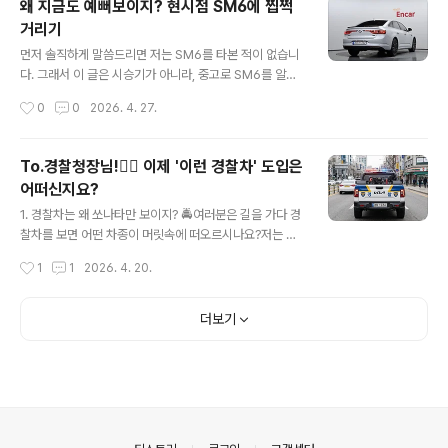
왜 지금도 예뻐보이지? 현시점 SM6에 찝쩍
봐주시면 되겠습니다.i30라는 차, 묘한 차입니다. 출시 당
거리기
시엔 "현대의 실수"라는 별명까지 얻을 정도로 잘 만들었다
글 내용
는 평가를 받았는데, 정작 한국에서는 안 팔렸어요. 해치백
먼저 솔직하게 말씀드리면 저는 SM6를 타본 적이 없습니
이 한국 시장에서 외면받는 거야 한두 번 일이 아니지만, i3
다. 그래서 이 글은 시승기가 아니라, 중고로 SM6를 알아
0는 그 외면 속에서도 매니아층이 굳건하게 형성된 차종입
보고 계신 분들을 위해 인터넷에 공유된 정보들을 최대한
작성시간
0
0
2026. 4. 27.
니다. 통..
객관적으로 정리해드리는 글이라고 봐주시면 되겠습니다.
디젤이나 LPG는 제외하고 오로지 가솔린 모델만 다룰 예
정이니 참고하시고요.본격적으로 차량 이야기로 들어가기
To.경찰청장님!👮‍♂️ 이제 '이런 경찰차' 도입은
전에, SM6가 왜 그렇게 욕을 먹었고 르노는 그걸 어떻게
어떠신지요?
해결하려 했는지 그리고 전기형과 더 뉴 SM6는 뭐가 다른
글 내용
지부터 짚고 가야할 것 같습니다. 이걸 모르고 그냥 "SM6
1. 경찰차는 왜 쏘나타만 보이지? 🚔여러분은 길을 가다 경
좋아 보이네" 하고 덜컥 사면 후회하실 수 있거든요.(그것
찰차를 보면 어떤 차종이 머릿속에 떠오르시나요?저는 어
도 상당히 많이요..)SM6, 왜 '이쁜 쓰레기' 소리를 들었나2
릴 때부터 차를 워낙 좋아했던 탓에 지나가는 차를 보면 반
작성시간
1
1
2026. 4. 20.
016년 3월에 출시된 SM6는 디자인 하나는 동급 압살이
사적으로 차종을 읽는 버릇이 있습니다. 그런데 경찰차만
었습니다. 멋진 앞뒤 램..
큼은 읽을 것도 없었어요.. 왜냐구요? 어차피 쏘나타니까
요..가끔 아반떼가 보이면 '오, 다르네?' 싶다가도 그게 전부
더보기
였습니다. 그 다음도, 그 다음다음도 전부 쏘나타입니다. 순
찰차는 쏘나타, 교통 단속도 쏘나타, 고속도로도 쏘나타.도
대체 왜 이렇게 된 걸까요?이게 그냥 우연이 아닙니다. 구
조적인 이유가 있어요.우선 경찰청이 순찰차를 들여오는
방식부터 봐야 합니다. 우리나라는 경찰차를 도입할 때 공
개입찰 방식, 그것도 최저가 낙찰 방식을 씁니다. 쉽게 말하
의안내