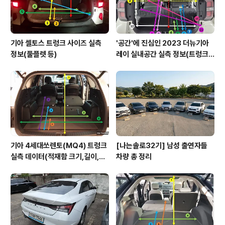
기아 셀토스 트렁크 사이즈 실측
'공간'에 진심인 2023 더뉴기아
정보(풀플렛 등)
레이 실내공간 실측 정보(트렁크,
2열,옆문)
기아 4세대쏘렌토(MQ4) 트렁크
[나는솔로32기] 남성 출연자들
실측 데이터(적재함 크기,길이,높
차량 총 정리
이,너비)