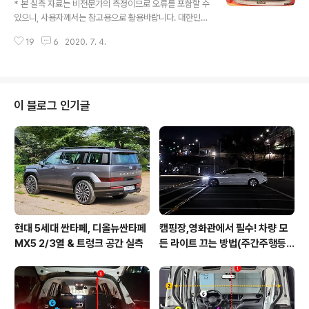
* 본 실측 자료는 비전문가의 측정이므로 오류를 포함할 수
사진상의 각도가 더 높아보이네요. 기아 스팅어마이스터
있으니, 사용자께서는 참고용으로 활용바랍니다. 대한민국
실측 데이터(적재함 크기,길이,높이,너비) 아래사진에 표시
에 2종류밖에 없는 경차량 중 하나인 모닝입니다.모닝JA
된 순서대로 나열되어 있습니다. 1. 기아 스팅어마이스터
19
6
2020. 7. 4.
의 페이스리프트 모델인 모닝어반입니다. 해치백 차량은 2
트렁크 적재함 높이(최대) : 62 cm 2. 기..
열의 승객 탑승 공간의 희생이 조금 있긴 하지만역시나 2
열 폴딩을 통한 공간 확보가 아주 중요합니다.실측 정보는
아래에서 확인해주시기 바랍니다. 기아 모닝어반 트렁크
실측 데이터(적재함 크기,길이,높이,너비) 아래사진에 표시
이 블로그 인기글
된 순서대로 나열되어 있습니다. 1. 기아 모닝어반 적재함
높이 : 69 cm 2. 기아 모닝어반 트렁크 너비 (휠하우스 내
측) : 99 cm 3. 기아 모닝어반 트렁크 깊이 (순수 적재공
간) : 46 cm 4. 기아 모닝어반 트렁크 깊이 (풀플렛, 2열
폴딩) :..
현대 5세대 싼타페, 디올뉴싼타페
캠핑장,영화관에서 필수! 차량 모
MX5 2/3열 & 트렁크 공간 실측
든 라이트 끄는 방법(주간주행등D
RL포함)