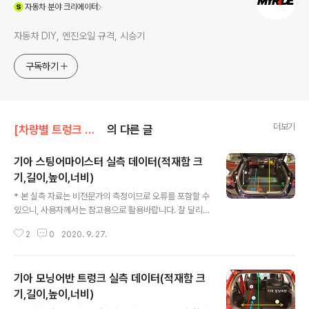
(새창열림)
자동차
분야 크리에이터
자동차 DIY, 엔진오일 규격, 시승기
구독하기
더보기
[차량별 트렁크 실측]/기아 트렁크
의 다른 글
기아 스팅어마이스터 실측 데이터(적재함 크
기,길이,높이,너비)
글 내용
* 본 실측 자료는 비전문가의 측정이므로 오류를 포함할 수
있으니, 사용자께서는 참고용으로 활용바랍니다. 잘 달리
는 아빠차 스팅어마이스터 적재함 측정하고 왔습니다.무늬
2
0
2020. 9. 27.
만 패스트백이 아닌 진짜 해치를 달고 있습니다.당연히 풀
플렛도 가능하고 시트폴딩을 통해 꽤나 우수한 공간을 마
련할 수 있습니다. 가끔 풀플랫 했을 때 경사도를 측정해달
기아 모닝어반 트렁크 실측 데이터(적재함 크
라는 요청들이 있는데 이런저런 방법을 고민하다가아래와
같이 적재함에서 최대한 수평으로 촬영하면 사진으로 보실
기,길이,높이,너비)
글 내용
때 가장 체감되지 않나 싶어 준비해봤습니다.실제보다는