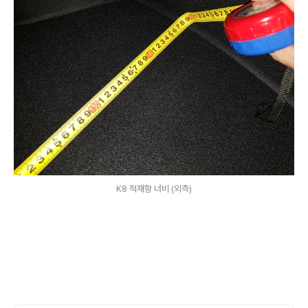
K8 적재함 너비 (외측)