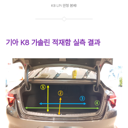
K8 LPi 원형 봄베!
기아 K8 가솔린 적재함 실측 결과