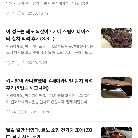
에 공개된 내용들 중제네시스의 가장 젊은 모델이자 드디
막히지 않아 운이 좋게 바로 티볼리에어를 만나고 왔습니
어 가족 얼굴을 닮게된 '더뉴G70'의 색상에 대하여 포스팅
다. 그동안 티볼리 에어란 차량에 대해서는 어느정도인지
작성시간
7
0
2020. 10. 13.
했습니다. 오늘은 오전에 일이 있어 용인에 좀 다녀왔고 동
를 하고 있었는데실제로 실내까지 들여다본 것은 이번이
선에 제네시스 분당수지점이 가까..
처음이네요. 쉐보레 올란도가 2010년도 초에 공간으로 유
명세를 떨쳤다면2010년도 말에는 그 자리를 티볼리 에어
이 정도는 해도 되잖아? 기아 스팅어 마이스
가 받지 않았나 싶습니다. 티볼리 에어에 대하여 간단하게
터 실차 착석 후기(3.3T)
몇가지 소개를 해드리자면,티볼리와 거의 모든 것이 동일
글 내용
하지만 적재공간을 늘린 모델로 티볼리 롱베이스 모델이라
안녕하세요, 마이라이드 입니다.오늘도 퇴근길에 전시장을
보시면 됩니다.마치 렉스턴스포츠와 렉스턴스포츠 칸이 있
들러 차량을 보고 왔습니다. 요즘 일도 많고 피곤하기도 하
는 것처럼 오직 적재공간의 차이입니다. 차량의 성격은 아
고 그래서 칼퇴하려 했건만외근 복귀길에 보이는 스팅어
작성시간
7
4
2020. 9. 25.
래의 사진 한 장으로 모든 성격을 설명할 수 있습니다. 참고
마이스터를 그냥 지나칠 수가 없었습니다. 평범한 직장인
로 전시차는 2가지 등급인 A1과 A3 중 A3에..
으로서 이래저래 사람들에게 치이고하루에도 수십번씩 속
으로 울다가 웃다가를 반복하며 하루하루를 버티기도 하
카니발이 카니발했네. 4세대카니발 실차 착석
죠. 간혹 '가장 젊은 지금 여긴 어디, 나는 누구?'라는 생각
후기(9인승 시그니처)
이 들 때는 현실이 섭섭하기도 하고지금 내게 뭔가 즐거움
글 내용
을 줄 수 있는 것은 없을까 고민하기도 하고 그렇습니다. 기
안녕하세요, 마이라이드 입니다.태풍을 코앞에 두고 열심
아 스팅어 마이스터 실차 착석 후기 자동차 사진보러 오신
히 걸어가서 카니발을 만나고 왔습니다. 현재 대한민국 자
분들이 뭔 갑자기 신세한탄이냐 하실 수 있습니다.처음부
동차 시장에서는 현실적으로 '천적'이 없다 할 수 있는4세
작성시간
24
11
2020. 8. 28.
터 앵앵 거린 이유는 아래로 쭉 읽어보면 아실 수 있습니다.
대 카니발 실차를 보고 왔습니다. 이미 출시전부터 많은 관
기아 스팅어 마이스터 차량 소개 우선 오..
심을 모았고이미 많은 관심을 받고 있고 앞으로도 그러할
텐데요. 차량의 구성이나 추천트림과 관련된 내용은 아래
달릴 일만 남았다. 르노 소형 전기차 조에(ZO
의 이전 포스팅을 확인해주시고오늘 포스팅에서는 차량의
E) 실차 착석 후기