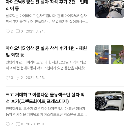
아이오닉5 양산 전 실차 착석 후기 2편 - 인테
어버렸습니다. 현대의 아반떼, 쏘나타, 그랜저 라인업에 대
리어 등
항할 수 있는 유일한 브랜드는 같은 배에서 나온 기아입니
글 내용
다. K3, K5, K7이죠. 거기에서 맏형 역할을 하였고 1세대
날로먹는 마이라이드 인사드립니다. 원래 아이오닉5 실차
부터 많은 사랑을 받아온 K7이 이제 K8이라는 이름으로
착석 후기를 한 번에 만들다가 너무 길어지면 싫어하시는
다시 태어났습니다. 이름만큼이나 다른 차량일 수 있는지,
분들이 계시기에 2편으로 나눠봤습니다. 혹시나 2편 인테
작성시간
2
0
2021. 3. 24.
그리고 오랜기간 동안 국내 판매량 1위를 차지했던 더뉴그
리어를 먼저 보시게 된 분들은 순서는 상관없으니 인테리
랜저를 '불낙..
어를 먼저 정독한 뒤에 본 포스팅 최하단에 첨부하는 1편과
적재공간 실측 데이터의 URL을 따라 편하게 구경하시면
아이오닉5 양산 전 실차 착석 후기 1편 - 제원
좋겠습니다. 3개의 카테고리로 나누다보니 어떻게 나눠야
및 외형 등
할지 고민이 많았는데 결국 인테리어에 무게를 두기로 했
글 내용
습니다. 그 이유는 아무래도 '전기차 전용 플랫폼 사용'에
안녕하세요, 마이라이드 입니다. 지난 금요일 저녁에 퇴근
있습니다. 아이오닉5, 첫 전기차 전용 플랫폼 플랫폼이라
하고 예전 현대자동차 서비스센터가 있던 용산을 다녀왔습
고 하면 소위 말하는 '바디'를 의미합니다. 이 플랫폼이 전
니다. 포니의 쐐기형 디자인을 현대적으로 재해석한 아이
작성시간
3
2
2021. 3. 23.
기차 전용이라는 점이 의미하는 바는 생각보다 큽니다. 제
오닉5가 양산 전에 먼저 미디어에 공개되었고 운 좋게도
가 뭐 구멍가게 같은 조그마한 블로그를 운..
그곳을 다녀올 수 있었습니다. 차량 실내 공간에 대한 실제
측정 데이터는 며칠전 주말에 먼저 업로드를 했고, 이번에
크고 거대하고 아름다운 올뉴렉스턴 실차 착
다녀오면서 차분하게 특장점을 정리해봤습니다. 제가 주변
석 후기(그랜드화이트,프레스티지)
인들에게 전기차, 배터리 타령을 하던게 대략 2010년도
글 내용
즈음이었는데 이상하게 요즘은 전기차에 큰 관심이 없었는
안녕하세요, 오뚜기 같은 마이라이드 입니다.최근 쌍용자
데 실차로 만나고 오니 많이 달랐습니다. 기존에도 현대기
동차 전시장을 다녀왔고 페이스리프트된 렉스턴을 보고 왔
아에서 나오는 전기차는 있었죠. 레이, 쏘울, 아이오닉, 코
습니다. 아주 오랫동안 이어졌던 렉스턴에서 풀체인지 되
작성시간
7
0
2020. 12. 18.
나 등이 전기차가 있었지만 처음부터 전기차만을 위한 차
면서 G4렉스턴이라는 이름으로 돌아왔고,성형 수술을 하