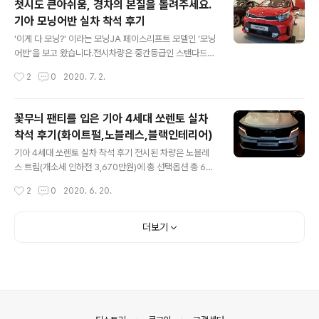
첫시도 큰아쉬움, 경차의 본질을 돌려주세요.
슨 르노랑 람보르기니를 구분 못하냐'고 핀잔을 주니까'아
기아 모닝어반 실차 착석 후기
황소마크 아는데, 저 문을 좀 보라구!' 이러네요. 사실 이때
글 내용
까지 르노 트위지의 문이 그렇게 열리는지 몰랐습니다.아
'이게 다 모닝?' 이라는 모닝JA 페이스리프트 모델인 '모닝
니 관심이 없었다해야 맞는 것일까요?아무튼 더뉴SM6 보
어반'을 보고 왔습니다.전시차량은 중간등급인 스탠다드로
러 갔다가 트위지가 있길래 트위지 먼저 소개해드릴까 합
가격은 기본 1,350만원이며선택옵션으로 컨비니언스(20
작성시간
2
0
2020. 7. 2.
니다. 르노 트위지는 1회 충전 후 주행가능거리가 55km
만원), 멀티미디어 패키지(140만원), 드라이브와이즈1(55
밖에 되지 않기 때문에저와 같이 편도..
만원)이 더해져총 차량 가격 1,565만원입니다. 기아 모닝
어반 실차 착석 후기 [기아 모닝어반 제원] 전장(mm) : 3,
꽃무늬 팬티를 입은 기아 4세대 쏘렌토 실차
595 전폭(mm) : 1,595 전고(mm) : 1,485 축거(mm) :
착석 후기(화이트펄,노블레스,블랙인테리어)
2,400 윤거(mm) : (전) 1,394~1,406 / (후) 1,403~1,4
글 내용
15 배기량(cc) : 998 엔진 : 3기통 가솔린 변속기 : 자동4
기아 4세대 쏘렌토 실차 착석 후기 전시된 차량은 노블레
단 최고출력(ps/rpm) : 76/6,200 최대토크(kgf·m/rp
스 트림(개소세 인하전 3,670만원)에 총 선택옵션 총 65
m) : 9.7/3,750 브레이크(전/후) : 디스크/드..
0만원이 더해져 차량 총 금액은 4,328만원 입니다. 상세
작성시간
2
0
2020. 6. 20.
선택옵션으로 화이트펄(8만원), 전자식 4WD(230만원),
6인승(120만원), 드라이브와이즈(90만원), 스타일(90만
원), 파노라마선루프(115만원)이니 참고하시기 바랍니다.
더보기
[기아 4세대 쏘렌토 제원] 전장(mm) : 4,810 전장(mm) :
1,900 전고(mm) : 1,695(1,700) 축거(mm) : 2,815 윤
거(mm,전/후) : (18인치) 1,646/1,656 (20인치) 1,637/
1,647 배기량(cc) : 2,151 엔진 : 스마트스트림 D2.2 (디
젤) 변속기 : 습식 8단 DCT 최고출력(ps/rp..
의안내