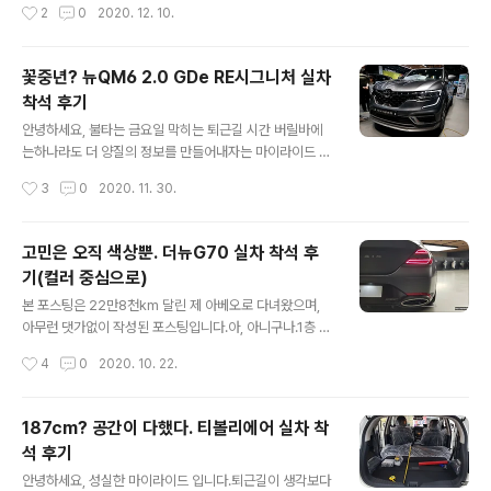
작성시간
2
0
2020. 12. 10.
서 처음 N브랜드를 내놓았을 때 브랜드 마크와 N에서만 선
으로 실내를 들여다 볼 수 있었습니다. 아반떼 N라인의 매
택가능한 퍼포먼스 블루 색상을 보면서 BMW를 너..
력은 어디까지? 쏘나타 N라인 시승회에 다녀온 뒤 생각이
좀 바뀌었습니다.기존에는 확실한 'N'말고 'N라인'은 애매
꽃중년? 뉴QM6 2.0 GDe RE시그니처 실차
한 것이 아닐까 싶었지만쏘나타 N라인은 290ps라는 높
착석 후기
은 출력과 함께 패밀리카로 사용하더라도 전혀 문제가 없
글 내용
겠다 싶었습니다.그러면서 이번 아반떼 N라인을 살펴볼 때
안녕하세요, 불타는 금요일 막히는 퇴근길 시간 버릴바에
2열 활용성에 대해 초점을 맞춰서 살펴보았습니다. 아반떼
는하나라도 더 양질의 정보를 만들어내자는 마이라이드 입
N라인 외관 워낙 잘 나온 아반떼CN7의 디자인을 한 층 더
니다. 요즘같은 시대에 아마 TV보는 시간도 덩달아 증가했
작성시간
3
0
2020. 11. 30.
스포티하게 다듬었습니다.일반 모델과 비교했을 때 큰 변
을텐데요.드라마나 예능을 보면 한시대를 주름 잡았던 중
화가 있는 것은 아니지만 디테일 변화..
년 배우를 보면 여러분들은 어떤 생각이 드시나요?'아이구
저런...'이라는 반응보다는 '세월을 저 사람만 비껴갔나' 싶
고민은 오직 색상뿐. 더뉴G70 실차 착석 후
은 생각들이 많이 드실겁니다. 2016년에 처음 등장한 QM
기(컬러 중심으로)
6는 곧 2021년을 바로 앞두고 있는 시점에서,그리고 자동
글 내용
차 시장에서의 크나 큰 변혁앞에서 이제는 '중년'이라는 이
본 포스팅은 22만8천km 달린 제 아베오로 다녀왔으며,
름을 붙일 수 있을 것 같습니다.보통 차량 풀체인지 주기를
아무런 댓가없이 작성된 포스팅입니다.아, 아니구나.1층 화
5년으로 보면 말이죠. SM6와 함께 처음 등장했을 때부터
장실에서 무료로 소변 1번보고 (간절했음),손 한번 씻고 (찝
작성시간
4
0
2020. 10. 22.
시간이 지난 지금까지도 SM6와 QM6는 '참 멋지고 예쁘
찝했음),누구나 다해주는 발렛파킹 한 번 제공받았습니다.
다'는 생각엔 변함이 없습..
(수동 죄송, 출차는 셀프)제네시스 수지점은 누구나 무료로
자유롭게 방문 및 관람(컨텐츠 목적 사전협의 필요)할 수
187cm? 공간이 다했다. 티볼리에어 실차 착
있으니 꼭 경험해보시길 추천드립니다. 안녕하세요, 정신
석 후기
없는 마이라이드 입니다.어제 부랴부랴 업로드 하느라 어
글 내용
떤 내용을 전달할까 고민을 하다가 일단 제조사 홈페이지
안녕하세요, 성실한 마이라이드 입니다.퇴근길이 생각보다