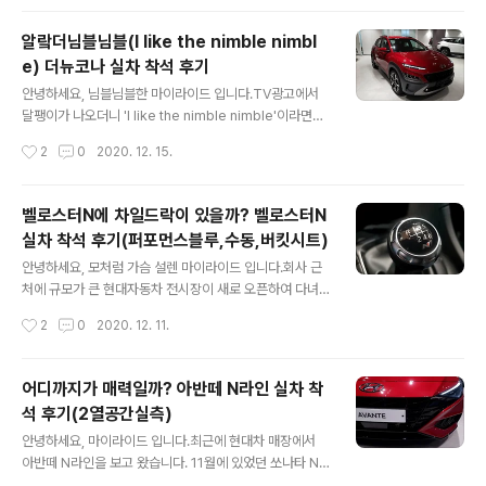
량은 아마 아이오닉5가 처음이 아닌가 싶습니다..
고 심장을 단련시킨 후 '올뉴렉스턴'이라는 이름으로 다시
돌아왔습니다. 파워트레인은 동일하지만 세팅을 달리하여
알랔더님블님블(I like the nimble nimbl
조금 더 높은 출력을 가지게 되었습니다.2.2리터 디젤 엔
e) 더뉴코나 실차 착석 후기
진과 8단 자동변속기가 만나 최고출력 202ps/3,800rp
글 내용
m, 최대토크 45.0kgf·m/1,600~2,600rpm을 냅니다.
안녕하세요, 님블님블한 마이라이드 입니다.TV광고에서
서스펜션은 앞 더블 위시본(오?!), 뒤 멀티링크이며 연료탱
달팽이가 나오더니 'I like the nimble nimble'이라면서
크의 용량은 70리터, 복합연비는 11.1~11.6km/ℓ입니다.
코나 따라가다가 낙엽으로 귀싸대기(표준어 입니다.) 맞는
작성시간
2
0
2020. 12. 15.
크로 거대하고 아름다운 올뉴렉스턴 실차 착석 후기 올뉴
광고 기억나시나요? 못보신 분들이 계실까봐 현대자동차
렉스턴 외관 바뀐 부분..
더뉴코나 광고를 잠시 끌어오도록 하겠습니다.참고로 이건
달팽이 버전이고 거북이 버전도 있으니 참고하시구요. 짧
벨로스터N에 차일드락이 있을까? 벨로스터N
지만 재미있으니 꼭 보시기 바랍니다. 아무튼 이 달팽이 광
실차 착석 후기(퍼포먼스블루,수동,버킷시트)
고가 반응이 꽤나 상당합니다.아래는 위에 첨부한 광고에
글 내용
달린 댓글들인데, 달팽이 키우시는 분들 정모한다는 댓글
안녕하세요, 모처럼 가슴 설렌 마이라이드 입니다.회사 근
보고 빵 터졌고그 아래로 스크롤을 내리면 반응들이 하나
처에 규모가 큰 현대자동차 전시장이 새로 오픈하여 다녀
같이 긍정적입니다. 님블님블한 더뉴코나 실차 착석 후기
왔는데 벨로스터N이 있어 둘러 보고 왔습니다. 아마 차를
작성시간
2
0
2020. 12. 11.
우선 큰 시험을 앞두고 있는 분들은 더뉴코나의 광고를 시
좋아하시는 분들은 알게 모르게 꼭 차량 구입으로 이어지
청하시면 안됩니다.한 번 듣고나면 ..
지 않는다 하더라도벨로스터N 신차량이든 중고차량이든
구경을 하셨을 것 같습니다. 네. 맞습니다.이상 제 소개였구
어디까지가 매력일까? 아반떼 N라인 실차 착
요. 도로에서 마주치는 벨로스터N, 특히 퍼포먼스 블루 색
석 후기(2열공간실측)
상을 멍하니 바라보며과연 저 차량을 가지면 어떨까 무한
글 내용
한 상상의 반복을 하다가 만난 벨로스터N이 어떤지 함께
안녕하세요, 마이라이드 입니다.최근에 현대차 매장에서
살펴보도록 하겠습니다. 벨로스터N에 차일드락이 있을까?
아반떼 N라인을 보고 왔습니다. 11월에 있었던 쏘나타 N
벨로스터N 실차 착석 후기 벨로스터N 외관 현대자동차에
라인 시승 행사에서 실물을 처음 봤었는데요.이번에 처음