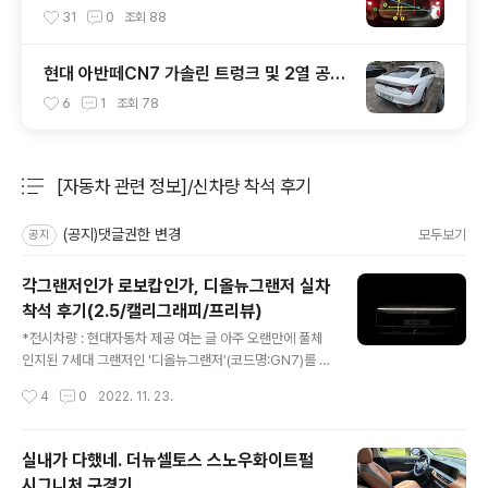
등)
31
0
조회
88
현대 아반떼CN7 가솔린 트렁크 및 2열 공간
실측 결과
6
1
조회
78
[자동차 관련 정보]/신차량 착석 후기
분류 전체보기
주요 글 목록
(공지)댓글권한 변경
모두보기
공지
각그랜저인가 로보캅인가, 디올뉴그랜저 실차
착석 후기(2.5/캘리그래피/프리뷰)
글 내용
*전시차량 : 현대자동차 제공 여는 글 아주 오랜만에 풀체
인지된 7세대 그랜저인 '디올뉴그랜저'(코드명:GN7)를 보
고 왔습니다. 시승은 없었고 단순히 전시된 차량을 볼 수 있
작성시간
4
0
2022. 11. 23.
는 상황이었기 때문에 전시장에 방문해서 보는 정도라고
보시면 됩니다. 바로 이전 세대의 그랜저가 아주 많이 변화
되며서 '더뉴그랜저(코드명 : ig)'가 풀체인지로 착각하시
실내가 다했네. 더뉴셀토스 스노우화이트펄
는 분들이 계십니다만 찡긋랜저는 이전 모델의 페이스리프
시그니처 구경기