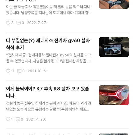
트 모델이고 이번 7세대 모델이 진짜 풀체인지 모델입니
글 내용
다. 아반떼를 비추어보면 과감한 변화(더뉴아반떼AD, 일명
여는 글 오늘 회사 직원분들이랑 저 멀리 밥을 먹으러 다녀
삼각떼) 뒤에 무르익은 디자인(아반떼CN7)이 나왔듯 그랜
왔습니다. 남양주쪽을 지나는데 도로에서 아마 기아차 행
저도 역시나 그러했습니다. 당연히 디자인적인 취향은 개
사가 있었나봅니다. 넘버 스티커를 붙인 더뉴셀토스가 도
작성시간
3
0
2022. 7. 27.
취이므로 객관적인 기준이랄 것이 없긴 하지만 시장의 전
로를 달리고 있더군요. 저는 기아에서 불러주지 않기 때문
반적인 분위기라는 것은 분명히 있습니..
에 그저 흥칫뿡을 하고 있었죠. 그러다가 경치 좋은 카페에
갔습니다. 처음가는 카페로 남양주에서 유명한 '키스톤 스
다 부질없는(?) 제네시스 전기차 gv60 실차
피시즈(keystone species)'라는 참 이름이 어려운 카페
착석 후기
인데 멀리서보니 카페 마당 한 가운데 누가 주차를 해놨습
글 내용
니다. 뭔 무개념이 잔디밭에 주차를 해놨나 싶었는데 가까
*전시차 제공 : 현대자동차 얼마전에 gv60의 신차를 보고
이서 보니 더뉴셀토스를 전시해놨더군요. 아마로 이곳에서
올 수 있었습니다. 시승은 불가했고 그냥 전시된 차량을 간
행사를 했나봅니다. 전시된 더뉴셀토스 가격과 제원 차를
단하게 살펴볼 기회였기 때문에 오해하지 않으셔야 하는게
작성시간
11
0
2021. 10. 5.
열어보거나 별다른 안내서를 본 것은 아니고 제가 본 차량
시승기가 아니라, 전시된 차량의 첫 인상 정도로 보셔야 합
을 토대로 홈페이지에서 정리한 내용..
니다. gv60은 전기차량만을 위해 만들어진 플랫폼(일명
뼈대)가 들어간 제네시스의 첫 전치차량 입니다. g80 전동
이게 불낙이야? K7 후속 K8 실차 보고 왔습
화 모델이 먼저 출시되긴 했지만, 이는 코나에 코나ev가 들
니다.
어가는 것처럼 "태초부터 전기차"가 아닙니다. 물론 코나e
글 내용
v도 오너분들의 많은 사랑을 받고 있기는 하지만, 전기차만
전설의 농구 선수인 허재라는 분이 계시죠. 이 분의 과거 강
을 위해 설계한 플랫폼이야말로 전기차만이 누릴 수 있는
단있는 모습이 요즘 유행하는 말로 '역주행'하면서 재조명
여러가지 장점들을 온전하게 가질 수 있기 때문에 의미가
되는 경우가 있습니다. 그리고 여러 어록을 남기기도 했는
작성시간
1
0
2021. 4. 20.
있는 것이죠. 동일한 플랫폼이 들어간 모델은 가장 먼저 현
데 바로 '불낙'이죠. 원래는 매운 맛이 일품인 매운맛인 낙
대의 아이오닉5, 그 다..
지를 의미하기도 하지만, 허재 감독으로 있을 때 심판에게
'이게 '블록(block)이야?'라며 항의를 하던 것이 불낙이 되