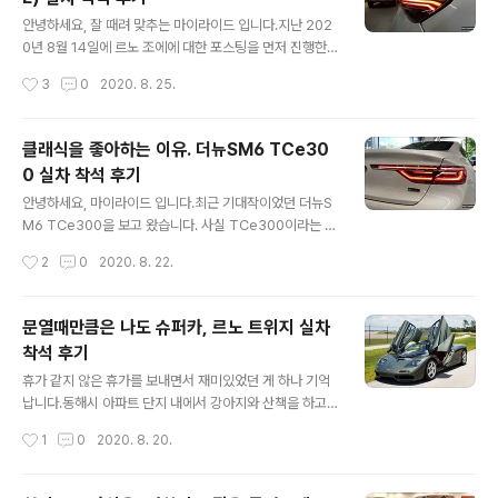
디자인과 실제로 봤을 때 어땠는지 중심으로 보도록 하겠
글 내용
습니다. 2020/07/29 - [[자동차 관련 정보]/자동차 관련
안녕하세요, 잘 때려 맞추는 마이라이드 입니다.지난 202
정보] - 오르긴 올랐는데...4세대 카니발 9인승 추천트림
0년 8월 14일에 르노 조에에 대한 포스팅을 먼저 진행한
은? 카니발이 카니발했네. 4세대 카니발 실차 착석 후기 보
바 있는데요.거기에서 별거는 아니지만 아마 국내에서는
작성시간
3
0
2020. 8. 25.
고온 차량은 아마 판매량에 가장 많은 부분을 차지할 것으
해외와는 다르게 최대토크를 Nm로 작명하는 것으로 미루
로 보이는 구성입니다.일단 고속도..
어보아국내에 출시되는 조에는 'R245 또는 R225' 이렇
게 작명될 거라 예측했는데 역시나 들어 맞았네요. 네. 압니
클래식을 좋아하는 이유. 더뉴SM6 TCe30
다.아무도 신경 안쓰고 누구나 그렇게 생각했지만 그냥 저
0 실차 착석 후기
혼자 기분이 좋다구요. 2020/08/14 - [[자동차 관련 정
글 내용
보]/자동차 관련 정보] - 작은차에 조예 깊은 르노 조에 미
안녕하세요, 마이라이드 입니다.최근 기대작이었던 더뉴S
리보기(100% 전기차 ZOE) 오늘 예상치 못한 야근을 하
M6 TCe300을 보고 왔습니다. 사실 TCe300이라는 파
고 회사에서 저녁을 먹은 뒤지난 주 더뉴SM6를 보러 갔을
워트레인이 가장 중요한 핵심이기 때문에실제로는 '시
작성시간
2
0
2020. 8. 22.
때 르노삼성자동차 강남대로전시장에 조에가 곧 들어올거
승'을 해봐야 진가를 알 수 있겠지만 전시장에서는 불가능
란 이야기가 떠올라..
하니오늘은 디자인 변화 위주로 한 번 보도록 하겠습니다.
클래식을 좋아하는 이유, 더뉴SM6 TCe300 실차 착석
문열때만큼은 나도 슈퍼카, 르노 트위지 실차
후기 부자들이 클래식을 좋아하는 이유가 바로 '변치않
착석 후기
다'는 것이라고 합니다.사람의 욕구들이 어느정도 채워지
글 내용
고 나면 '오늘만 같아라'라는 마음이 들게 되고영원 불변하
휴가 같지 않은 휴가를 보내면서 재미있었던 게 하나 기억
고 싶은게 자연스러운 수순이라고 합니다. 저는 개인적으
납니다.동해시 아파트 단지 내에서 강아지와 산책을 하고
로 앞으로 더 '잘될거야', '내 블로그 더 잘 클거야'만 생각하
있는데 뜬금없이 아내가'저 차 람보르기니야?' 이러길래 확
작성시간
1
0
2020. 8. 20.
지만역사적으로 한 획을 그었던 예전 위인들을 보면 지금
고개를 돌려보니 르노 트위지가 있었습니다. 르노 트위지
생각하면 조금 어이없을 수도 있지만'불로..
는 배달 차량으로 많이들 사용을 하시던데 아마 어디에 치
킨 배달 오지 않았을까 싶었습니다.저는 아내에게 '아니 무