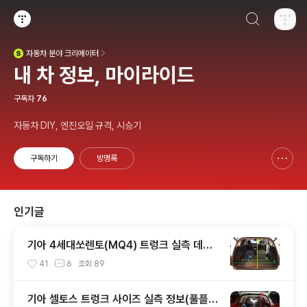
검색하기
티스토리
자동차
분야 크리에이터
(새창열림)
내 차 정보, 마이라이드
구독자
76
자동차 DIY, 엔진오일 규격, 시승기
구독하기
방명록
신고하기 레이어
열기
인기글
기아 4세대쏘렌토(MQ4) 트렁크 실측 데이
터(적재함 크기,길이,높이,너비)
41
6
조회
89
기아 셀토스 트렁크 사이즈 실측 정보(풀플렛