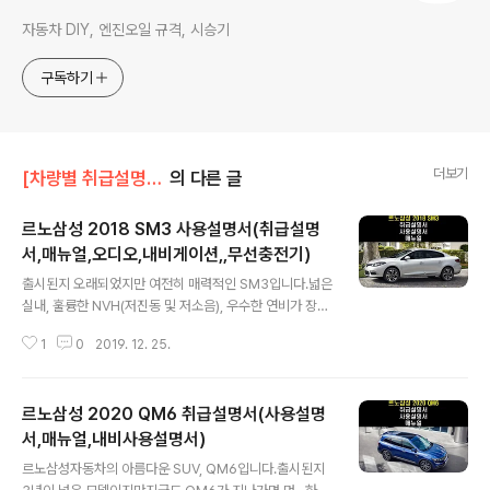
자동차 DIY, 엔진오일 규격, 시승기
구독하기
더보기
[차량별 취급설명서]/르노삼성 취급설명서
의 다른 글
르노삼성 2018 SM3 사용설명서(취급설명
서,매뉴얼,오디오,내비게이션,,무선충전기)
글 내용
출시된지 오래되었지만 여전히 매력적인 SM3입니다.넓은
실내, 훌륭한 NVH(저진동 및 저소음), 우수한 연비가 장점
이지요.CVT 채용으로 초기 반응에서 약간 이질적이고 신
1
0
2019. 12. 25.
경질적인 반면고속도로 주행 시 조용하고, 낮은 RPM으로
개인적으로는 만족스러웠습니다. 시승기가 필요하신 분께
서는 아래의 링크를 눌러 이전 포스팅을 확인하시면 되구
르노삼성 2020 QM6 취급설명서(사용설명
요.2019/09/17 - [자동차 관련 정보/자동차 시승기] - 잘
끓인 사골, 르노삼성 SM3 1.6 GTe 시승기(연비,정숙함,
서,매뉴얼,내비사용설명서)
글 내용
공간,부드러움) 사용설명서의 포스팅 하단에 카테고리별로
르노삼성자동차의 아름다운 SUV, QM6입니다.출시된지
정리되어 있습니다.모든 매뉴얼의 출처는 르노삼성자동차