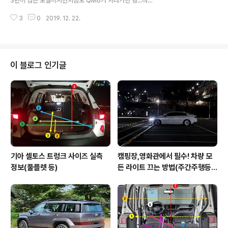
3년이 넘은 모델이지만지금도 QM6가 지나가면 멍...하니
공식 홈페이지이며일부 파일은 업로드 파일 용량 제한으로
바라보는 것이 사실입니다. 아주 조금의 페이스리프트를
일부 압축된 점 참고해주세요. 르노삼성 2018 SM3 사용
3
0
2019. 12. 22.
거치기도 했지만워낙 완성도가 좋은 디자인 덕분인지 그냥
설명서(취급설명서,매뉴..
바꾸지 않았으면하는 생각이 들기도 합니다. 2020년식이
되면서 1.7 디젤 모델이 추가되고2.0 디젤 모델은 출력이
향상되었으며이제 2.0 가솔린, 2.0 LPE까지 선택의 폭이
많아졌습니다. 또한 차량이 더이상 물리적인 기계장치가
이 블로그 인기글
아니라이제는 움직이는 전자장비 혹은 스마트폰이 되어가
는 추세이기 때문에운전자께서는 반드시 정확한 사용방법
을 공부해야 합니다. 이에 르노삼성자동차 공식홈페이지에
서 제공하는 파일들 중아마 많이 사용하실 것으로 예상되
는 순으로 정리를 해봤습니다. 르노삼성자동차..
기아 셀토스 트렁크 사이즈 실측
캠핑장,영화관에서 필수! 차량 모
정보(풀플렛 등)
든 라이트 끄는 방법(주간주행등D
RL포함)