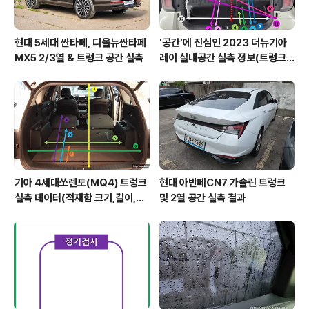
현대 5세대 싼타페, 디올뉴싼타페
'공간'에 진심인 2023 더뉴기아
MX5 2/3열 & 트렁크 공간 실측
레이 실내공간 실측 정보(트렁크,
2열,옆문)
기아 4세대쏘렌토(MQ4) 트렁크
현대 아반떼CN7 가솔린 트렁크
실측 데이터(적재함 크기,길이,높
및 2열 공간 실측 결과
이,너비)