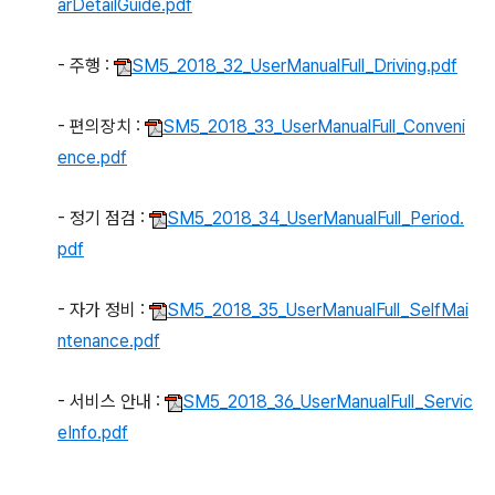
arDetailGuide.pdf
- 주행 :
SM5_2018_32_UserManualFull_Driving.pdf
- 편의장치 :
SM5_2018_33_UserManualFull_Conveni
ence.pdf
- 정기 점검 :
SM5_2018_34_UserManualFull_Period.
pdf
- 자가 정비 :
SM5_2018_35_UserManualFull_SelfMai
ntenance.pdf
- 서비스 안내 :
SM5_2018_36_UserManualFull_Servic
eInfo.pdf