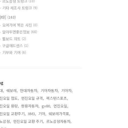
르노삼성 트렁크
(10)
기타 제조사 트렁크
(9)
기타]
(163)
오며가며 찍은 사진
(0)
알아두면좋은정보
(68)
쀨보드 챠트
(2)
구글애드센스
(1)
기부와 기여
(6)
ag
대,
쉐보레,
현대자동차,
기아자동차,
기아차,
진오일 점도,
엔진오일 규격,
렉스턴스포츠,
진오일 용량,
쌍용자동차,
gv80,
엔진오일,
진오일 교환주기,
XM3,
기아,
쉐보레가격표,
노삼성,
엔진오일 교환 주기,
르노삼성자동차,