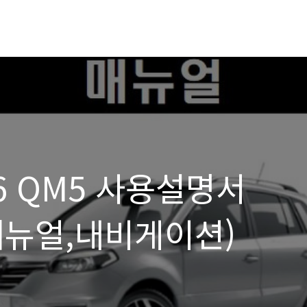
6 QM5 사용설명서
매뉴얼,내비게이션)