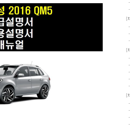
[
[
[