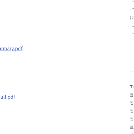
[
mmary.pdf
T
현
ll.pdf
엔
엔
엔
르