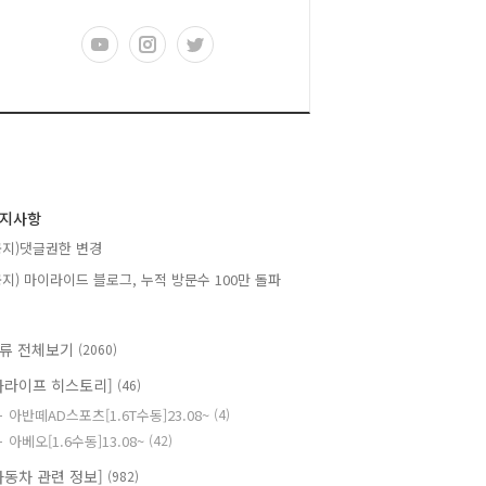
지사항
공지)댓글권한 변경
공지) 마이라이드 블로그, 누적 방문수 100만 돌파
류 전체보기
(2060)
카라이프 히스토리]
(46)
아반떼AD스포츠[1.6T수동]23.08~
(4)
아베오[1.6수동]13.08~
(42)
자동차 관련 정보]
(982)