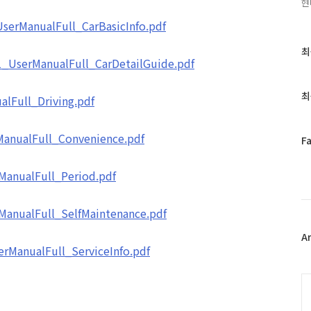
현
erManualFull_CarBasicInfo.pdf
최
최
UserManualFull_CarDetailGuide.pdf
근
글
과
최
lFull_Driving.pdf
인
기
글
nualFull_Convenience.pdf
페
F
이
스
anualFull_Period.pdf
북
트
위
anualFull_SelfMaintenance.pdf
터
플
A
ManualFull_ServiceInfo.pdf
러
그
인
C