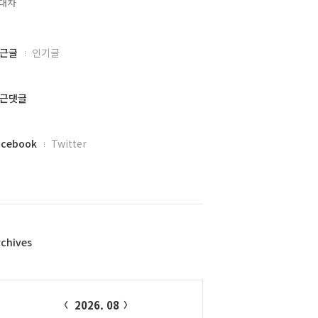
대차,
근글
인기글
근댓글
acebook
Twitter
rchives
alendar
2026. 08