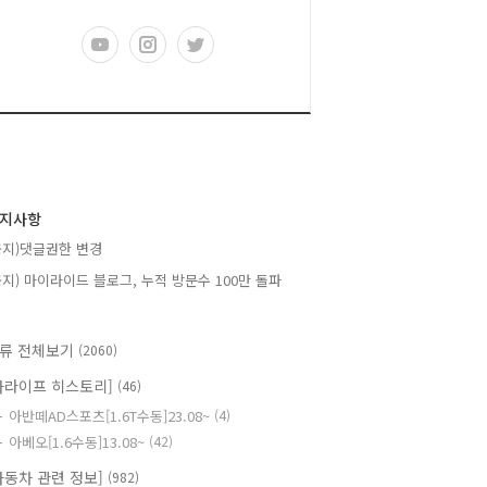
지사항
공지)댓글권한 변경
공지) 마이라이드 블로그, 누적 방문수 100만 돌파
류 전체보기
(2060)
카라이프 히스토리]
(46)
아반떼AD스포츠[1.6T수동]23.08~
(4)
아베오[1.6수동]13.08~
(42)
자동차 관련 정보]
(982)