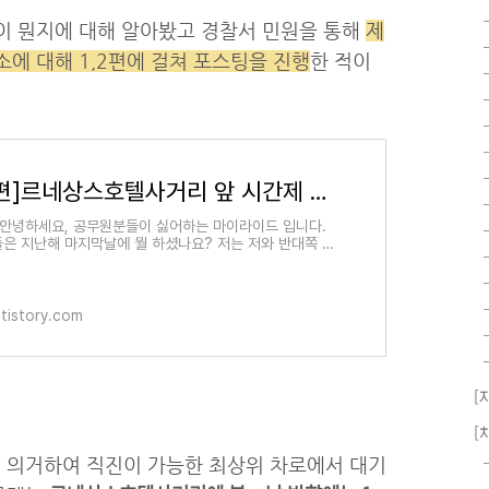
이 뭔지에 대해 알아봤고 경찰서 민원을 통해
제
에 대해 1,2편에 걸쳐 포스팅을 진행
한 적이
[1/2편]르네상스호텔사거리 앞 시간제 좌회전 허용, 좌회전은 어디서?
 안녕하세요, 공무원분들이 싫어하는 마이라이드 입니다.
은 지난해 마지막날에 뭘 하셨나요? 저는 저와 반대쪽 세
180 넘고 막 잘생기고 그런 뭐)에서 살고 계시는 남정네
.tistory.com
[
[
 의거하여 직진이 가능한 최상위 차로에서 대기