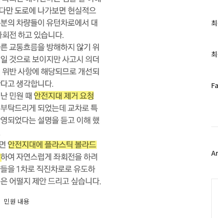
최
최
근
글
과
최
인
기
글
페
F
이
스
북
트
위
터
플
A
러
그
인
C
민원 내용