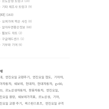
르노삼성 트렁크
(10)
기타 제조사 트렁크
(9)
기타]
(163)
오며가며 찍은 사진
(0)
알아두면좋은정보
(68)
쀨보드 챠트
(2)
구글애드센스
(1)
기부와 기여
(6)
ag
대,
엔진오일 교환주기,
엔진오일 점도,
기아차,
아자동차,
쉐보레,
현대차,
현대자동차,
gv80,
3,
르노삼성자동차,
쌍용자동차,
엔진오일,
진오일 용량,
쉐보레가격표,
르노삼성,
기아,
진오일 교환 주기,
렉스턴스포츠,
엔진오일 규격,