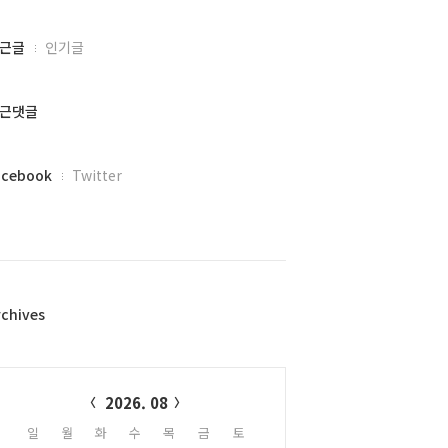
근글
인기글
근댓글
acebook
Twitter
rchives
alendar
2026. 08
일
월
화
수
목
금
토