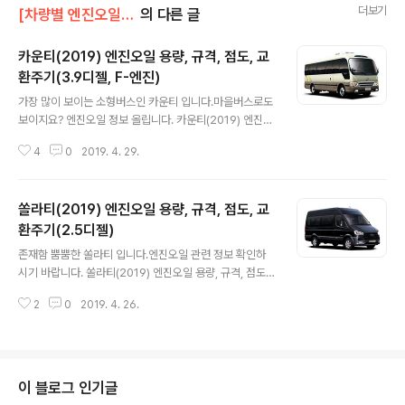
더보기
[차량별 엔진오일 정보]/현대차 엔진오일
의 다른 글
카운티(2019) 엔진오일 용량, 규격, 점도, 교
환주기(3.9디젤, F-엔진)
글 내용
가장 많이 보이는 소형버스인 카운티 입니다.마을버스로도
보이지요? 엔진오일 정보 올립니다. 카운티(2019) 엔진오
일 용량, 규격, 점도, 교환주기(3.9디젤, F-엔진) * 엔진오
4
0
2019. 4. 29.
일 교환 주기최초 30,000km 교환 후 매 60,000km 또
는 12개월 마다 교환 (일반조건)매 30,000km 또는 6개
월 마다 교환 (가혹조건) * 오일필터 교환 주기최초 30,00
쏠라티(2019) 엔진오일 용량, 규격, 점도, 교
0km 교환 후 매 60,000km 또는 12개월 마다 교환 (일
반조건)최초 5,000km 교환 후 매 30,000km 또는 6개
환주기(2.5디젤)
글 내용
월 마다 교환 (가혹조건) * 연료 필터 교환 주기메인필터
존재함 뿜뿜한 쏠라티 입니다.엔진오일 관련 정보 확인하
(히터내장형) : 최초 20,000km 교환 후 매 40,000km
시기 바랍니다. 쏠라티(2019) 엔진오일 용량, 규격, 점도,
마다 교환 (일반조건), 가혹조건 시 단축프리필터(히터내장
교환주기(2.5디젤) * 엔진오일 교환 주기 : 20,000km /
형) : 최초 20,000km ..
2
0
2019. 4. 26.
12개월 중 먼저 도래 시 (일반조건), 10,000km / 6개월
중 먼저 도래 시 (가혹조건) 2.5 디젤 (엔진명 : D4CB)엔
진오일 용량 : 8.7 L엔진오일 규격 : ACEA C2급엔진오일
점도 : 5W30, 5W40 * 출처 : 현대자동차
이 블로그 인기글