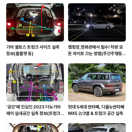
기아 셀토스 트렁크 사이즈 실측
캠핑장,영화관에서 필수! 차량 모
정보(풀플렛 등)
든 라이트 끄는 방법(주간주행등D
RL포함)
'공간'에 진심인 2023 더뉴기아
현대 5세대 싼타페, 디올뉴싼타페
레이 실내공간 실측 정보(트렁크,
MX5 2/3열 & 트렁크 공간 실측
2열,옆문)