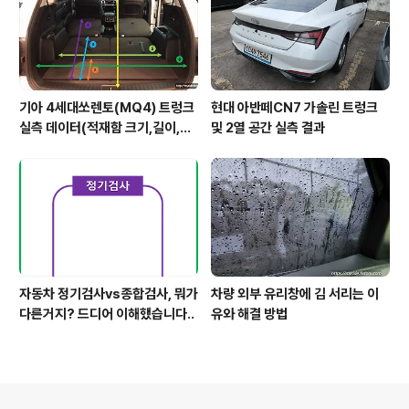
기아 4세대쏘렌토(MQ4) 트렁크
현대 아반떼CN7 가솔린 트렁크
실측 데이터(적재함 크기,길이,높
및 2열 공간 실측 결과
이,너비)
자동차 정기검사vs종합검사, 뭐가
차량 외부 유리창에 김 서리는 이
다른거지? 드디어 이해했습니다..
유와 해결 방법