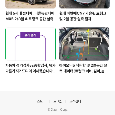
현대 5세대 싼타페, 디올뉴싼타페
현대 아반떼CN7 가솔린 트렁크
MX5 2/3열 & 트렁크 공간 실측
및 2열 공간 실측 결과
자동차 정기검사vs종합검사, 뭐가
아이오닉5 적재함 및 2열공간 실
다른거지? 드디어 이해했습니다..
측 데이터(트렁크 너비,깊이,높이,
레그룸)
의안내
티스토리
로그인
고객센터
© Daum Corp.