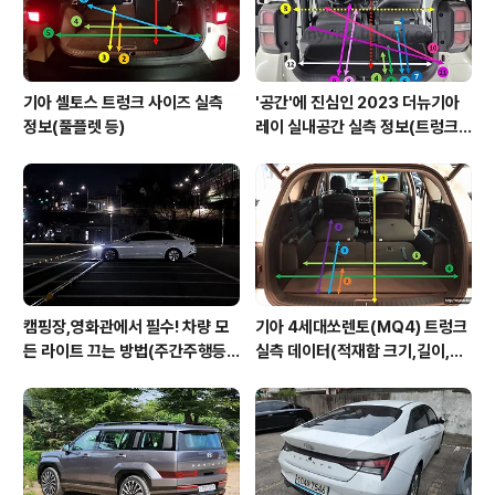
기아 셀토스 트렁크 사이즈 실측
'공간'에 진심인 2023 더뉴기아
정보(풀플렛 등)
레이 실내공간 실측 정보(트렁크,
2열,옆문)
캠핑장,영화관에서 필수! 차량 모
기아 4세대쏘렌토(MQ4) 트렁크
든 라이트 끄는 방법(주간주행등D
실측 데이터(적재함 크기,길이,높
RL포함)
이,너비)