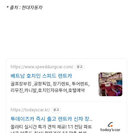
* 출처 : 현대자동차
https://www.speeddungcar.com/
광고
베트남 호치민 스피드 렌트카
골프장부킹 ,공항픽업, 장기렌트, 투어렌트,
리무진,카니발,호치민자유투어,호텔예약
https://todayscar.kr/
광고
투데이즈카 즉시 출고 렌트카 신차 장
기렌트 특가
쏠라티 실시간 특가 견적 제공! 1:1 전담 파트