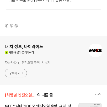
너로 만족도 최상! 전문가의 1:1 맞춤 컨설팅
으로 합리적으로 장기렌트/리스를 이용해 보
세요!
(새창열림)
로그 정보
내 차 정보, 마이라이드
(새창열림)
자동차
분야 크리에이터
자동차 DIY, 엔진오일 규격, 시승기
구독하기
더보기
[차량별 엔진오일 정보]/현대차 엔진오일
의 다른 글
뉴EF쏘나타(2005) 엔진오일 용량, 규격, 점