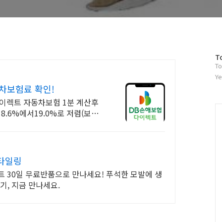
방
T
To
문
자
Ye
수
차보험료 확인!
이렉트 자동차보험 1분 계산후
.6%에서19.0%로 저렴(보험
타일링
트 30일 무료반품으로 만나세요! 푸석한 모발에 생
기, 지금 만나세요.