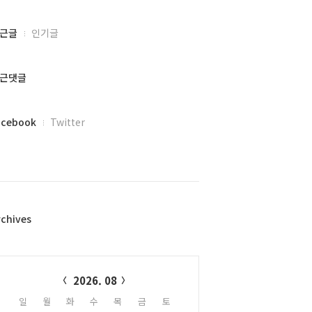
근글
인기글
근댓글
acebook
Twitter
rchives
alendar
2026. 08
일
월
화
수
목
금
토