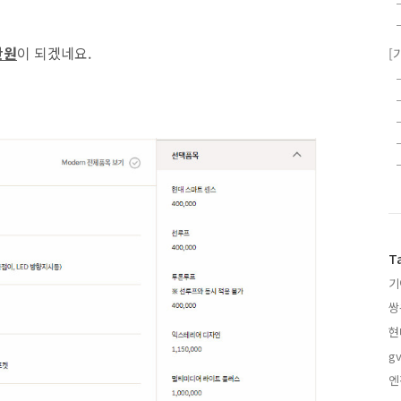
만원
이 되겠네요.
[
T
기
쌍
현
gv
엔