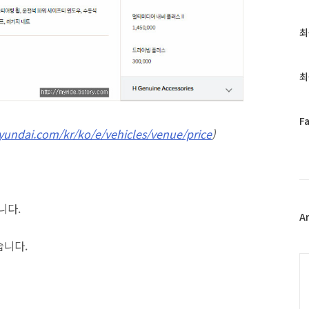
최
최
근
글
과
최
인
기
글
페
F
yundai.com/kr/ko/e/vehicles/venue/price
)
이
스
북
트
위
터
니다.
플
A
러
습니다.
그
인
C