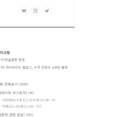
지사항
공지)댓글권한 변경
공지) 마이라이드 블로그, 누적 방문수 100만 돌파
류 전체보기
(2060)
카라이프 히스토리]
(46)
아반떼AD스포츠[1.6T수동]23.08~
(4)
아베오[1.6수동]13.08~
(42)
자동차 관련 정보]
(982)