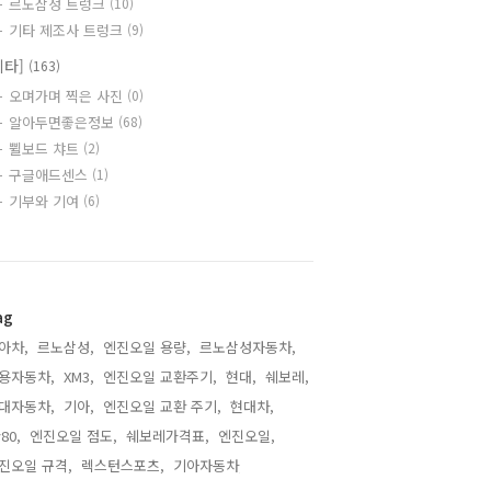
르노삼성 트렁크
(10)
기타 제조사 트렁크
(9)
기타]
(163)
오며가며 찍은 사진
(0)
알아두면좋은정보
(68)
쀨보드 챠트
(2)
구글애드센스
(1)
기부와 기여
(6)
ag
아차,
르노삼성,
엔진오일 용량,
르노삼성자동차,
용자동차,
XM3,
엔진오일 교환주기,
현대,
쉐보레,
대자동차,
기아,
엔진오일 교환 주기,
현대차,
80,
엔진오일 점도,
쉐보레가격표,
엔진오일,
진오일 규격,
렉스턴스포츠,
기아자동차,