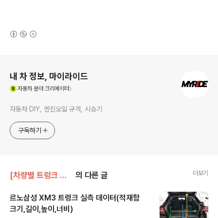
(새창열림)
로그 정보
내 차 정보, 마이라이드
(새창열림)
자동차
분야 크리에이터
자동차 DIY, 엔진오일 규격, 시승기
구독하기
더보기
[차량별 트렁크 실측]/르노삼성 트렁크
의 다른 글
르노삼성 XM3 트렁크 실측 데이터(적재함
크기,길이,높이,너비)
글 내용