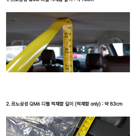
2. 르노삼성 QM6 디젤 적재함 길이 (적재함 only) : 약 83cm