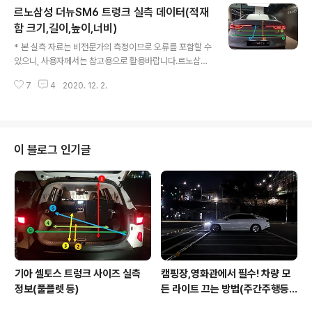
르노삼성 더뉴SM6 트렁크 실측 데이터(적재
함 크기,길이,높이,너비) 아래사진에 표시된 순서대로 나열
되어 있습니다. 1. 르노 캡처 트렁크 적재함 높이 ▼ : 63 c
함 크기,길이,높이,너비)
글 내용
m 2. 르노 캡처 트렁크 깊이 (순수 적재공간) ▼ : 67 cm
* 본 실측 자료는 비전문가의 측정이므로 오류를 포함할 수
3. 르노 캡처 트렁크 트렁크 깊이 (2열 폴딩) ▼ : 130 cm
있으니, 사용자께서는 참고용으로 활용바랍니다.르노삼성
4. 르노 캡처 트렁크 너비 ▼ : 101 cm 5. 르노 캡처 트렁
더뉴SM6 트렁크 측정하고 왔습니다.오랜만에 측정하다보
크 하단 트레이 깊이 ▼ : 18 cm 6. 르노..
7
4
2020. 12. 2.
니 트렁크를 열고 찍은 사진이 없어서 차량 외형으로 사진
대체했습니다...SM6는 2열 시트폴딩이 안된다는 점 참고
해주시구요. 르노삼성 더뉴SM6 트렁크 실측 데이터(적재
함 크기,길이,높이,너비) * 아래사진에 표시된 순서대로 나
열되어 있습니다. 1. 르노삼성 더뉴SM6 트렁크 높이 : 49
이 블로그 인기글
cm 2. 르노삼성 더뉴SM6 트렁크 깊이 : 120 cm 3. 르노
삼성 더뉴SM6 트렁크 너비 (휠하우스 내측) : 111 cm 4.
르노삼성 더뉴SM6 트렁크 너비 (외측 최대) : 148 cm
기아 셀토스 트렁크 사이즈 실측
캠핑장,영화관에서 필수! 차량 모
정보(풀플렛 등)
든 라이트 끄는 방법(주간주행등D
RL포함)