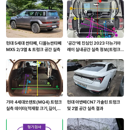
현대 5세대 싼타페, 디올뉴싼타페
'공간'에 진심인 2023 더뉴기아
MX5 2/3열 & 트렁크 공간 실측
레이 실내공간 실측 정보(트렁크,
2열,옆문)
기아 4세대쏘렌토(MQ4) 트렁크
현대 아반떼CN7 가솔린 트렁크
실측 데이터(적재함 크기,길이,높
및 2열 공간 실측 결과
이,너비)