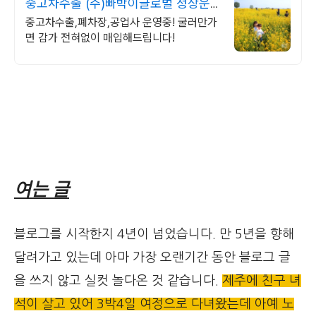
중고차수출 (주)빠박이글로벌 정상운
행시, 감가없는 업체
중고차수출,폐차장,공업사 운영중! 굴러만가
면 감가 전혀없이 매입해드립니다!
여는 글
블로그를 시작한지 4년이 넘었습니다. 만 5년을 향해
달려가고 있는데 아마 가장 오랜기간 동안 블로그 글
을 쓰지 않고 실컷 놀다온 것 같습니다.
제주에 친구 녀
석이 살고 있어 3박4일 여정으로 다녀왔는데 아예 노