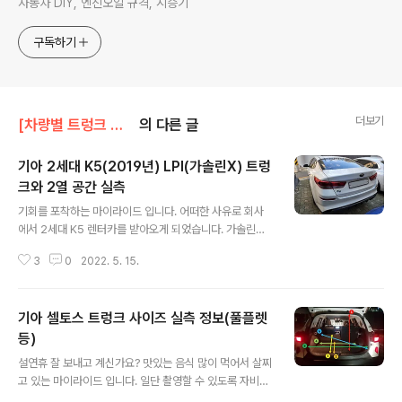
자동차 DIY, 엔진오일 규격, 시승기
구독하기
더보기
[차량별 트렁크 실측]/기아 트렁크
의 다른 글
기아 2세대 K5(2019년) LPI(가솔린X) 트렁
크와 2열 공간 실측
글 내용
기회를 포착하는 마이라이드 입니다. 어떠한 사유로 회사
에서 2세대 K5 렌터카를 받아오게 되었습니다. 가솔린이
아니라 가스 모델이죠. 그리고 더뉴그랜저를 타시는 임직
3
0
2022. 5. 15.
원 중 한 분이 제주 여행을 다녀오게 되면서 K5 가스차량
을 렌트했는데 트렁크가 좁아서 많이 불편했다는 말에 바
로 이렇게 물었습니다. 그러면 최신 K5말고 이전 모델이겠
기아 셀토스 트렁크 사이즈 실측 정보(풀플렛
네요? 평소에 차에 관심이 없으신 분인지라 그거는 잘 모르
겠고, 확실히 트렁크에 커다란 가스 봄베가 있었다고 합니
등)
글 내용
다. 현대기아에서 판매하고 있는 중형차는 8세대 쏘나타,
설연휴 잘 보내고 계신가요? 맛있는 음식 많이 먹어서 살찌
3세대 K5가 각각 최신 모델인데 새로운 플랫폼이 적용되
고 있는 마이라이드 입니다. 일단 촬영할 수 있도록 자비로
었으며 LPG모델 모두 기존 트렁크에 들어가던 봄베에서
차량을 가지고 오시고, 심지어 술 취한 저를 집 앞가지 모셔