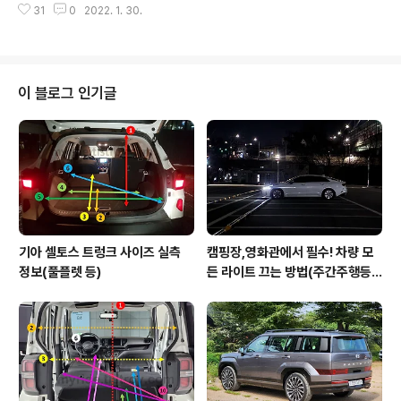
트렁크 하단으로 동그란게 숨어버린 '원형 봄베'를 사용하
31
0
2022. 1. 30.
다주신 ㅈㅅㅈ님과 ㅊㅅㅎ님께 감사의 말씀을 드립니다.
게 됩니다. 따라서 가성비 좋은 중형 가스차..
오늘은 제가 아주 오래전부터 측정만 해놓고 그냥 멍하니
뒀던 셀토스의 트렁크 크기를 업로드 하도록 하겠습니다.
요즘은 셀토스의 인기가 조금 시들하지만 몇 년 전으로 돌
아가 셀토스를 생각해보면 존재감이 충분했습니다. 저도
이 블로그 인기글
작은 SUV에 이렇게 많은 편의옵션과 특히 2열 시트의 리
클라이닝(각도조절)에 2열 에어벤트(송풍구)까지 있을 줄
은 몰랐고 기대도 하지 않았기에 굉장히 인상적이었던 기
억이 나네요. 뭐 그만큼 가격도 높았지만, 충분한 옵션에 너
무 크지 않은 차량을 원하는 분들에게는..
기아 셀토스 트렁크 사이즈 실측
캠핑장,영화관에서 필수! 차량 모
정보(풀플렛 등)
든 라이트 끄는 방법(주간주행등D
RL포함)