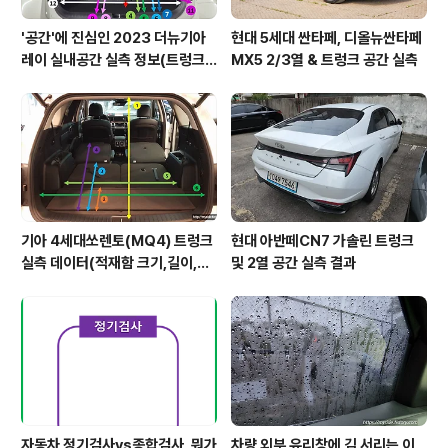
'공간'에 진심인 2023 더뉴기아
현대 5세대 싼타페, 디올뉴싼타페
레이 실내공간 실측 정보(트렁크,
MX5 2/3열 & 트렁크 공간 실측
2열,옆문)
기아 4세대쏘렌토(MQ4) 트렁크
현대 아반떼CN7 가솔린 트렁크
실측 데이터(적재함 크기,길이,높
및 2열 공간 실측 결과
이,너비)
자동차 정기검사vs종합검사, 뭐가
차량 외부 유리창에 김 서리는 이