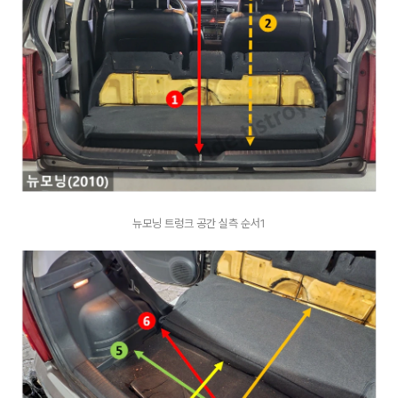
뉴모닝 트렁크 공간 실측 순서1