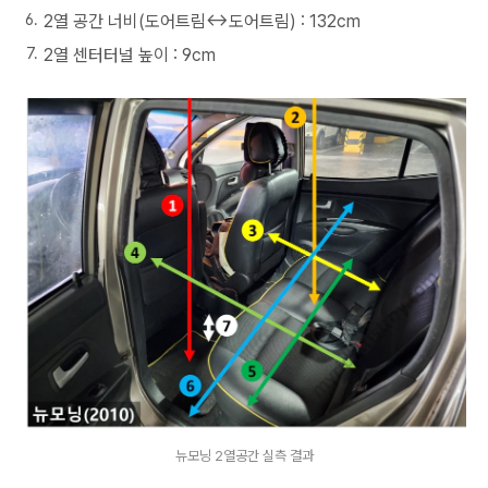
2열 공간 너비(도어트림↔도어트림) : 132cm
2열 센터터널 높이 : 9cm
뉴모닝 2열공간 실측 결과