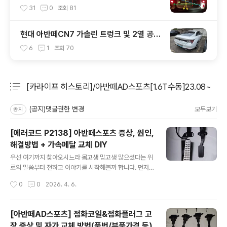
등)
31
0
조회
81
현대 아반떼CN7 가솔린 트렁크 및 2열 공간
실측 결과
6
1
조회
70
[카라이프 히스토리]/아반떼AD스포츠[1.6T수동]23.08~
분류 전체보기
주요 글 목록
(공지)댓글권한 변경
모두보기
공지
[에러코드 P2138] 아반떼스포츠 증상, 원인,
해결방법 + 가속페달 교체 DIY
글 내용
우선 여기까지 찾아오시느라 몸고생 맘고생 많으셨다는 위
로의 말씀부터 전하고 이야기를 시작해볼까 합니다. 먼저
제가 문제가 발생했을 때 인터넷 서칭을 해보니 도움이 될
작성시간
0
0
2026. 4. 6.
만한 자료가 없어 '언젠가는 꼭 자세히 포스팅한다'는 마음
을 먹게 되더군요. 오히려 힌트는 네이버의 어떤 자동차 카
페에서의 댓글 몇 자였습니다. 차량마다 좀 다를 순 있겠지
[아반떼AD스포츠] 점화코일&점화플러그 고
만 어쨌거나 저의 증상은갑자기 엔진 체크등이 켜지면서가
장 증상 및 자가 교체 방법(품번/부품가격 등)