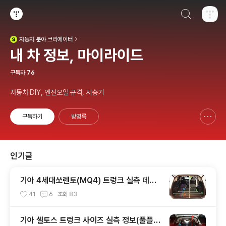
검색하기
티스토리
자동차
분야 크리에이터
(새창열림)
내 차 정보, 마이라이드
구독자
76
자동차 DIY, 엔진오일 규격, 시승기
구독하기
방명록
신고하기 레이어
열기
인기글
기아 4세대쏘렌토(MQ4) 트렁크 실측 데이
터(적재함 크기,길이,높이,너비)
41
6
조회
83
기아 셀토스 트렁크 사이즈 실측 정보(풀플렛