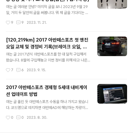
속패달을 밟아도 일정 RPM(저의 경우 대략 2,500?) 이상
글 내용
오르지 않아도로에서 다른 차량들 속도를 따라갈 수가 없
여는 글 여러분 안녕? 마지막 글을 보니 2023년 9월 29
다는 점이었습니다. 참고로 제 차는 2016년식 현대 아반
일, 거의 두 달만에 글을 써봅니다. 뭐 제 글을 기다리는 분
떼AD 스포츠 수동 모델이며, 가속 페달이 일반형(=서스펜
들이 아주 없진 않지만 주기적으로 잔소리를 해주는 친구
작성시간
9
9
2023. 11. 21.
디드)에서 오르간 타입으로 튜닝된 차량이었습니다. 아마
덕에 경각심을 가지고 있었는데 마침 기록을 남겨야 하는
이전 차주께서 여러가지 이유로 호환..
일이 생겨 이렇게 글을 쓰게 되었습니다. 티스토리에서 갑
자기 블로그 정책을 크게 바꿔버리게 되면서 저도 피로감
[120,219km] 2017 아반떼스포츠 첫 엔진
이 컸고 5년 넘게 이어오던 1일 1포스팅을 잠시 내려놓고
오일 교체 및 경정비 기록(브레이크 오일, 프
본업에 조금 더 집중을 하는 시간을 가지고 있었습니다. 그
글 내용
론트 브레이크 패드 교체)
리고 쉬는 동안 모터스포츠 교육에 매진하고 있었고 그 이
여는 글 2017년식 아반떼스포츠를 한 대 덜컥 구입해서
야기를 정리해서 블로그나 인스타그램 또는 유튜브로 만나
왔습니다. 8월에 구입해놓고 이번 정비를 위해 타고 나온
볼 수 있도록 하겠습니다. 지난 8월, 30만km를 넘긴 아베
게 딱 3번째군요. 아베오의 목표 주행거리인 30만km를
작성시간
7
6
2023. 9. 15.
오 상태가 너무 좋지 못하여 대안 차량을 물색하기 시작했
채우기 위함도 있지만 나름 아껴서 타는 중인 것도 이유이
고 결국 2016년 11월 생산..
긴 하지요. 누적 주행거리는 12만km로 신차만 타신 분들
에게는 마일리지가 상당하게 느껴질지 모르겠지만 30만k
2017 아반떼스포츠 경제형 5세대 내비게이
m를 목전에 두고 있는 차도 가지고 있는 입장에서 '이제 딱
션 업데이트 방법
길들이기가 잘됐겠군' 이 정도로 느껴집니다. 아무튼 이 차
글 내용
를 구입하게 된 계기에 대해서는 별도로 포스팅에서 다룰
여는 글 홀린 듯 아반떼스포츠 수동을 하나 가지고 왔습니
예정이고 오늘은 저의 정비 시점을 잡기 위해 차량을 사온
다. 코드명으로 따지자면 아반떼AD에 해당하는 차량이고
뒤 첫 엔진오일을 교체하게 되었는데 기왕 리프트에 띄우
터보가 달려있다보니 '아반떼스포츠'라고 부르는 것이 옳
작성시간
0
0
2023. 8. 30.
면서 추가적인 정비인 브레이크 오일 교체와 프론트 브레
겠지요. 다만 아반떼XD에서도 5도어 해치백을 동일한 이
이크 패드까지 진행했습니다. 기존 아베..
름으로 불렀으니 가장 정확하려면 '아반떼AD 스포츠'라고
하는 것이 맞겠습니다. 이 차를 구입하시는 분들의 목적에