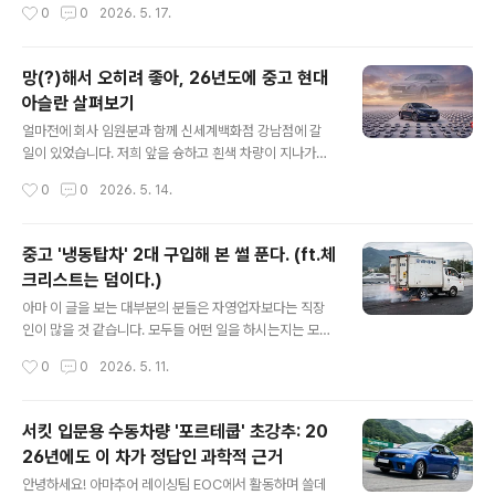
작성시간
0
0
2026. 5. 17.
부터 간단하게 언급하고 시작하도록 하겠습니다. 우선 엔
니티에 올려서 경매 견적으로 얼마를 받았는데 언제까지
진입니다. 지금이야 디..
얼마에 팔거고 업자는 연락하지 마시고..(더보기) ▶ 개인
으로 위장한 업자와 만나거나 아예 연락이 없어서 화를 내
망(?)해서 오히려 좋아, 26년도에 중고 현대
며 'XX일 이후 차 상사에 넘깁니다. YY만원 할인' ▶ 결국
아슬란 살펴보기
다시 중고차 상사로 연락 ▶ 결국 손에 얻는 건 몇만원 또는
글 내용
최초 견적TO-BE : 차량 경매 플랫폼(헤이딜러, KB차차차
얼마전에 회사 임원분과 함께 신세계백화점 강남점에 갈
등)에서 견적 확인 ▶ 엔카 비교견적 믿고+ ▶ 몇만원이라
일이 있었습니다. 저희 앞을 슝하고 흰색 차량이 지나가는
도 GET ▶ 끝.1. 내 차 시세 알아보는 가장 쉬운 방법오늘
데 보이면 복권을 사야한다고 알려진 '아슬란'이었죠. 속으
작성시간
0
0
2026. 5. 14.
도 취미삼아 주말 아침에 엔카를 켜고 둘러봅니다. 그런데
로 '꽤나 레이템이 지나가네' 싶었는데 때마침 임원분께서
평..
제게 이렇게 물어보시더군요."저 차 아슬란이지? 저거 어
때?"평소 서킷도 다닌다지, 정비사 자격증도 있고 가끔 퇴
중고 '냉동탑차' 2대 구입해 본 썰 푼다. (ft.체
근하면 집에 안가고 정비를 하는 회사 일보다 차에 미친 회
크리스트는 덤이다.)
사 팀장이 축 처져 있으니 감사하게도 흥미를 끌만한 떡밥
글 내용
을 시기 적절하게 던져주시더군요.그랜저 고급형이고 FW
아마 이 글을 보는 대부분의 분들은 자영업자보다는 직장
D 중엔 제일 비쌌는데 그 위에 제네시스가 있던지라 망했
인이 많을 것 같습니다. 모두들 어떤 일을 하시는지는 모르
죠. 그런데 지금 천 만원도 안할거에요라며 무심히 답을 드
겠지만 어쨌든지 모두들 고생이 많으십니다. 저는 유난히
작성시간
0
0
2026. 5. 11.
리니 눈이 동그래지시며 굉장히 흥미롭다고 하시더군요.
안하던 일이 잘 넘어오는 팔자를 가지고 있는데 그냥 중고
그래서 이런 대화가 오간김에 블로그에 한 번..
차를 사는 것만 해도 누군가에겐 상당한 도전적인 일일텐
데 저는 한 평생 타볼 일이 있을까 하는 '냉동탑차'를 중고
서킷 입문용 수동차량 '포르테쿱' 초강추: 20
로 2번, 신차로 1번 구입한 이력이 있는 사람이올시다.그래
26년에도 이 차가 정답인 과학적 근거
서 이 세상에 존재할 마치 저와 같은 상황(=갑자기 이걸 하
글 내용
라고??)에 빠지어 본인의 몇 남지 않은 머리칼을 뜯고 있을
안녕하세요! 아마추어 레이싱팀 EOC에서 활동하며 쓸데