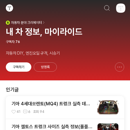
검색하기
티스토리
자동차
분야 크리에이터
(새창열림)
내 차 정보, 마이라이드
구독자
76
자동차 DIY, 엔진오일 규격, 시승기
구독하기
방명록
신고하기 레이어
열기
인기글
기아 4세대쏘렌토(MQ4) 트렁크 실측 데이
터(적재함 크기,길이,높이,너비)
41
6
조회
94
기아 셀토스 트렁크 사이즈 실측 정보(풀플렛