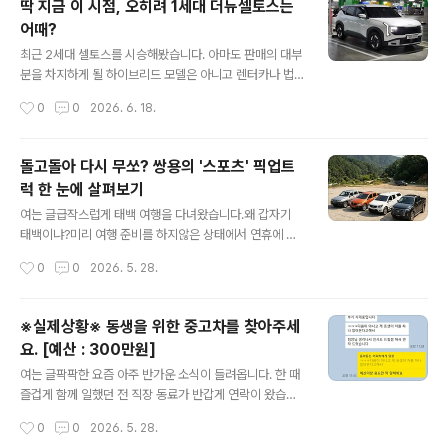
딱 지금 이 시점, 오히려 1세대 더뉴셀토스는
차 부품 저렴하고 쉽게 구해서 참 좋다!"가 국룰이었는데
어때?
이제는 "현기차 부품 수급이 쉽지 않다. 오래 걸린다"는 이
글 내용
야기가 상당히 많이 나오고 있습니다. 이젠 옛 말일까요?
최근 2세대 셀토스를 시승해봤습니다. 아마도 판매의 대부
그에 대한 이야기 입니다.내 잘못도 없는데 억울해요사건
분을 차지하게 될 하이브리드 모델은 아니고 렌터카나 법
의 발단은 아래와 같습니다. 싼타페DM의 후기형인 '싼타
인차 등으로 많이 만나볼법한 1.6리터 가솔린 터보 2WD
작성시간
0
0
2026. 6. 18.
페 더프라임'을 소유하고 계신 한 분이 본인 과실이 없는 후
모델이었습니다. 여러가지 변화가 확인되었지만 사실 시승
방 추돌 사고를 당했습니다. 여..
하는 내내 2세대 셀토스 가솔린 모델의 포지션 자체가 좀
애매하다는 생각이 들더군요. 1세대가 출시될 때는 '카테고
돌고돌아 다시 무쏘? 쌍용의 '스포츠' 픽업트
리 파괴자' 이런 수식어가 붙었는데 반해 이제는 전작의 후
럭 한 눈에 살펴보기
기형에 해당하는 1세대 '더뉴셀토스' 그리고 상급인 4세대
글 내용
후기형 스포티지와 파워트레인이 동일하다보니 더욱 그렇
여는 글급작스럽게 태백 여행을 다녀왔습니다.왜 갑자기
게 느껴지는 것 같습니다.합리적인 가격이 우선인 경우는 1
태백이냐?미리 여행 준비를 하지않은 상태에서 연휴에 어
세대 후기형 셀토스를, 비슷한 가격이면 조금 더 큰 차를 원
딜 가고는 싶은데 뻔히 사람이 많이 몰리는 곳은 가고 싶지
작성시간
0
0
2026. 5. 28.
하는 분들에겐 스포티지가 더 나은 선택지가 아닌가 그런
않았습니다. 그래서 적당히 조용하고 상쾌하게 시간을 보
생각이 들면서 괜히 지금 시점에 1세..
낼 곳이 없을까 고민을 하다보니 강원 고지인 태백이 떠올
랐습니다. 예전 강원도에서 근무를 할 때 업무차 몇 번 오가
※실제상황※ 동생을 위한 중고차를 찾아주세
며 참 작고 조용하지만 지방 소도시 특유의 분위기가 좋았
요. [예산 : 300만원]
기에 망설임없이 다녀온 것이죠.거기에서 지역 명물인 물
글 내용
닭갈비도 맛있게 먹고 강원도에만 있는 식당에 들리기도
여는 글팍팍한 요즘 아주 반가운 소식이 들려옵니다. 한 때
했는데 도로에서 운전을 하다 문득 잊고 있었던 사실 하나
즐겁게 함께 일했던 전 직장 동료가 반갑게 연락이 왔습니
가 떠올라 차에 탄 가족에게 이런 이야기를 해드렸습니다.
다. 안그래도 며칠 후면 생일인지라 연락을 한 번 해봐야겠
작성시간
0
0
2026. 5. 28.
마이라이드 : 보통 트럭들은 뒷바퀴가 더 작은데 여기에 있
다 싶었는데 이렇게 먼저 연락이 오니 어찌나 반갑던지요.