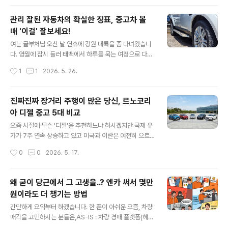
는 트럭들은 앞뒤 타이어 사이즈가 같은 차가 많..
이런 저런 근황토크를 하다가 재미있는 주제를 던져주더군
요. 아래 내용과 같이 직장을 잡은 동생의 첫 차를 위해 형
관리 잘된 자동차의 확실한 징표, 중고차 볼
이 보태어 차를 마련해주기로 했다는군요. 이 얼마나 따뜻
때 '이걸' 잘보세요!
한 일입니까? 하여 제가 오지랖 넓게 두 팔을 걷게 붙이게
글 내용
되었습니다. 0. 첫 차의 미덕뭐 각자의 형편이 있다보니 모
여는 글부처님 오신 날 연휴에 강원 내륙을 좀 다녀왔습니
두에게 첫 차는 다 다를 것 입니다. 하지만 분명한 점 하나
다. 영월에 잠시 들러 태백에서 하루를 묵는 여정으로 다시
는 첫 차는 아주 오랫동안 추억이 될 것이고 그 추억이 아름
집으로 돌아오니 대충 500km 넘게 다녔더군요. 나다니는
작성시간
1
1
2026. 5. 26.
답도록 하는데 여러가지 조건이 있다는 것이죠. 제가 생각
동안 5월이 원래 이렇게 무더웠나 싶을 정도로 햇빛도 강
했을 때는,첫 째, 유지보..
하고 기온도 상당히 높았습니다. 그래서 잠시 쉬어갈 겸 평
소 좋아하던 영월의 한 찻집을 잠시 들렀습니다. 꽃피는산
진짜진짜 장거리 주행이 많은 당신, 르노코리
골 강원특별자치도 영월군 영월읍 청령포로 179 주차를
아 디젤 중고 5대 비교
끝내고 가게로 들어가던 중 습관(?)처럼 주차된 차량들의
글 내용
타이어를 흘깃 살펴보는데 계절과는 너무 어울리지 않는
요즘 시절에 무슨 '디젤'을 추천하느냐 하시겠지만 국제 유
차량이 한 대 눈에 들어오길래 사진을 찍어 봤습니다.여러
가가 7주 연속 상승하고 있고 미국과 이란은 여전히 으르
분들은 아래 사진을 보시고 어떤 생각이 드시는지요? 쯧쯧
렁 거리는 지금 이 상황에서 먹고 살기 위해 열심히 도로를
작성시간
0
0
2026. 5. 17.
vs ???아마 바로 위에 제가 보여드린 사진을 보고 혀를 쯧
누리는 사람이라면 누구나 기름값에 대한 고민을 하시게
쯧 차시는 분과 머리 속에 ..
될테죠.여러가지 차량들이 있지만 오늘은 조금 특이하게
'르노코리아'에서 구할 수 있는 차량들 중 1.5리터 디젤 엔
왜 굳이 당근에서 그 고생을..? 엔카 써서 몇만
진에 6단 DCT 변속기가 들어간 차량들 중에서 비교를 해
원이라도 더 챙기는 방법
보겠습니다. 제 소견부터 말씀드리자면,묻따 SM6 입니다.
글 내용
(대신 구입할 때 '이 옵션' 필수로 넣으세요!!)르노코리아 1.
간단하게 요약부터 하겠습니다. 한 푼이 아쉬운 요즘, 차량
5 dci 5종0. 파워트레인 설명아래에서 한 대씩 살펴보기
매각을 고민하시는 분들은,AS-IS : 차량 경매 플랫폼(헤이
전에 먼저 오늘 소개될 5대의 차량의 공통점인 파워트레인
딜러, KB차차차 등)에서 경매 견적 확인 ▶ 당근이나 커뮤