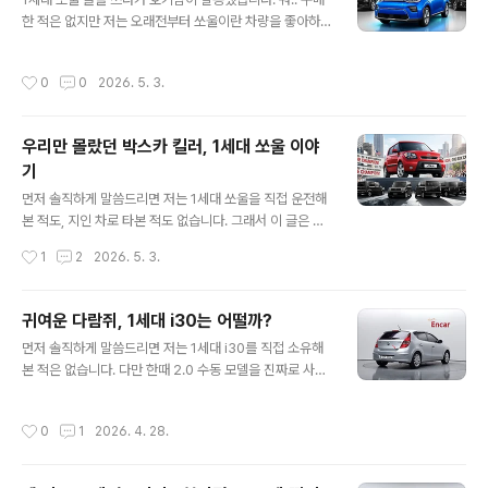
러스는 탄생을 했습니다. 다목적 용도로 사용할 수 있도록
한 적은 없지만 저는 오래전부터 쏘울이란 차량을 좋아하
말이죠. 그러니 '유전자를 이어받았다'고 표현한 것이 맞는
기도 했었고 여기저기 많이 추천하는 차량이기도 한데 글
것이죠.저 역시 과거에 쏘울이나 i30 같은 박스형 차량들
쓰기 준비를 하다가 엔카에서 본 3세대 쏘울의 EV 차량을
에 애착을 가졌던 만큼, '공간'을 어떻게 활용하느냐에 따라
작성시간
0
0
2026. 5. 3.
보니 울진대게에디션 디자인적으로도 확 끌리기도 하면서
차의 가치가 달라진다고 믿습니다. 오늘은 같은 뼈대를 공
'이 차에 대해 궁금하신 분들이 계시겠다'는 생각이 들더군
유하지..
요. 그래서 한 번 이 시대에 나온 비슷한 차량들과 비교를
우리만 몰랐던 박스카 킬러, 1세대 쏘울 이야
해보면서 쏘울부스터EV가 어떤 장단점이 있는지 한 번 알
기
아보도록 하겠습니다.쏘울 부스터 EV는 한국에서 2021년
글 내용
1월에 단종된 차인데, 같은 시기 형제차인 코나 EV·니로 E
먼저 솔직하게 말씀드리면 저는 1세대 쏘울을 직접 운전해
V와 비교해보면 "같은 64kWh 배터리에 같은 204마력
본 적도, 지인 차로 타본 적도 없습니다. 그래서 이 글은 시
모터를 쓰는데 왜 셋이 따로 있나?" 싶을 정도로 닮았거든
승기가 아니라, 중고로 1세대 쏘울(AM)을 알아보고 계신
작성시간
1
2
2026. 5. 3.
요. 그런데 자세히 들여다..
분들을 위해 인터넷에 흩어진 정보를 최대한 정확하게 정
리한 가이드로 봐주시면 되겠습니다. 2025년 10월에 단
종 발표가 나면서 다시 한 번 회자되는 차이기도 하죠.쏘울
귀여운 다람쥐, 1세대 i30는 어떨까?
이라는 차, 좀 묘한 위치에 있습니다. 한국에서는 모닝, 레
글 내용
먼저 솔직하게 말씀드리면 저는 1세대 i30를 직접 소유해
이에 밀리고 같은 회사 니로, 셀토스에 차이고... 그렇게 17
본 적은 없습니다. 다만 한때 2.0 수동 모델을 진짜로 사려
년을 버티다 결국 2025년에 막을 내렸어요. 그런데 같은
고 알아보고 다닌 적이 있어서, 일반 정보성 글보다는 좀 애
차가 북미에서는 누적 150만 대 가까이 팔린 효자 수출 모
착을 갖고 쓰게 될 것 같습니다. 결과적으로 매물 못 구해서
델이었고, 1세대는 출시 직후 박스카의 본가인 일본 차들마
작성시간
0
1
2026. 4. 28.
다른 차로 갔지만요.. 그래서 이 글은 시승기는 아니고, 지
저 박살낸 차였습니다. 오늘은 그 이야기를 좀 풀어보겠습
금 시점에서 1세대 i30(FD) 중고를 알아보고 계신 분들을
니다.박스카, 그..
위해 인터넷 정보들을 최대한 정확하게 정리한 가이드로