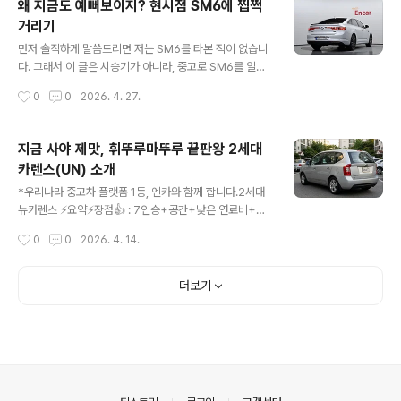
왜 지금도 예뻐보이지? 현시점 SM6에 찝쩍
봐주시면 되겠습니다.i30라는 차, 묘한 차입니다. 출시 당
거리기
시엔 "현대의 실수"라는 별명까지 얻을 정도로 잘 만들었다
글 내용
는 평가를 받았는데, 정작 한국에서는 안 팔렸어요. 해치백
먼저 솔직하게 말씀드리면 저는 SM6를 타본 적이 없습니
이 한국 시장에서 외면받는 거야 한두 번 일이 아니지만, i3
다. 그래서 이 글은 시승기가 아니라, 중고로 SM6를 알아
0는 그 외면 속에서도 매니아층이 굳건하게 형성된 차종입
보고 계신 분들을 위해 인터넷에 공유된 정보들을 최대한
작성시간
0
0
2026. 4. 27.
니다. 통..
객관적으로 정리해드리는 글이라고 봐주시면 되겠습니다.
디젤이나 LPG는 제외하고 오로지 가솔린 모델만 다룰 예
정이니 참고하시고요.본격적으로 차량 이야기로 들어가기
지금 사야 제맛, 휘뚜루마뚜루 끝판왕 2세대
전에, SM6가 왜 그렇게 욕을 먹었고 르노는 그걸 어떻게
카렌스(UN) 소개
해결하려 했는지 그리고 전기형과 더 뉴 SM6는 뭐가 다른
글 내용
지부터 짚고 가야할 것 같습니다. 이걸 모르고 그냥 "SM6
*우리나라 중고차 플랫폼 1등, 엔카와 함께 합니다.2세대
좋아 보이네" 하고 덜컥 사면 후회하실 수 있거든요.(그것
뉴카렌스 ⚡요약⚡장점👍 : 7인승+공간+낮은 연료비+저
도 상당히 많이요..)SM6, 왜 '이쁜 쓰레기' 소리를 들었나2
렴한 차량 가격단점👎 : 녹.. 국산차 검색 | 내차팔기·내차사
작성시간
0
0
2026. 4. 14.
016년 3월에 출시된 SM6는 디자인 하나는 동급 압살이
기내 차, 판매부터 구매까지. 중고차는 엔카믿고 함께해요.
었습니다. 멋진 앞뒤 램..
www.encar.com 1. '왜 저런 차를 타지? 🤔'제가 상당히
어린시절부터 차를 참 좋아했습니다. 지나가는 차를 하나
더보기
가리키면 저는 그 브랜드와 차량명을 툭툭 내뱉곤 했었죠.
그렇게 시간이 지나면서 저도 슬슬 철이 들어갈 때 쯤 '카렌
스'라는 차량이 이 세상으로 나오게 됩니다. 제 기억으로 아
마 저희 친척분 중 한 분이 이 차를 가져왔던 것 같은데 제
첫 인상은 '왜 저렇게 생겼지?'로 시작하여 '왜 저런 차를 사
셨지?'로 이어졌습니다.카렌스는 세단도 아닌 것이 ..
의안내