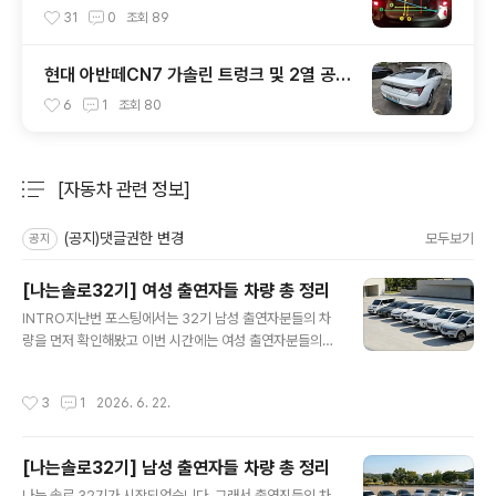
등)
31
0
조회
89
현대 아반떼CN7 가솔린 트렁크 및 2열 공간
실측 결과
6
1
조회
80
[자동차 관련 정보]
분류 전체보기
주요 글 목록
(공지)댓글권한 변경
모두보기
공지
[나는솔로32기] 여성 출연자들 차량 총 정리
글 내용
INTRO지난번 포스팅에서는 32기 남성 출연자분들의 차
량을 먼저 확인해봤고 이번 시간에는 여성 출연자분들의
차량을 정리해보는 시간을 가지도록 하겠습니다.2026.0
6.21 - [[자동차 관련 정보]/이 차는 무엇인고?] - [나는솔
작성시간
3
1
2026. 6. 22.
로32기] 남성 출연자들 차량 총 정리 [나는솔로32기] 남
성 출연자들 차량 총 정리나는 솔로 32기가 시작되었습니
다. 그래서 출연진들의 차량을 모두 정리해봤습니다. 글을
[나는솔로32기] 남성 출연자들 차량 총 정리
쓰다보니 너무 길어져서 남성/여성 출연자를 좀 나눠서 2
글 내용
편으로 업로드할 예정이구요. (참고로 여성 출myride.tist
나는 솔로 32기가 시작되었습니다. 그래서 출연진들의 차