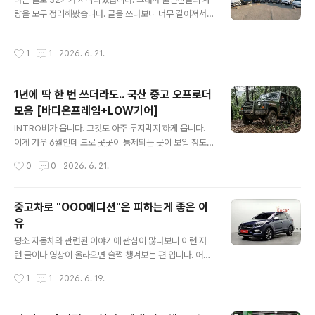
ory.com 특이점이 하나 있습니다. 지난 31기 여성 출연
량을 모두 정리해봤습니다. 글을 쓰다보니 너무 길어져서
자분들은 가족이나 지인의 차를 타고 오시는 분들이 상당
남성/여성 출연자를 좀 나눠서 2편으로 업로드할 예정이구
히 많았고 직접 운전하시는 분들이 꽤나 적었는데, 이번엔
요. (참고로 여성 출연자들 차량 찾는게 좀 어려웠습니다.)
작성시간
1
1
2026. 6. 21.
딱 1분만 지인의..
3화까지 진행된 상태인데 100% 확신하긴 어렵지만 나름
의 논리와 추리를 가지고 접근을 해봤는데 다같이 함께 맞
춰보시면 좋을 것 같네요.32기 남성 출연자 7인1. 32기 영
1년에 딱 한 번 쓰더라도.. 국산 중고 오프로더
수제조사 : 벤츠모델명 : GLE클래스 (W167)출시 연도 : 2
모음 [바디온프레임+LOW기어]
019.09~2023년출시 가격 : 1억1,090~1억 9,690만원
글 내용
(옵션별 상이함)중고 가격 : 3,700~12,697만원 (엔카, 2
INTRO비가 옵니다. 그것도 아주 무지막지 하게 옵니다.
6.06.21 기준) 2. 32기 영호제조사 : 현대자동차모델명 :
이게 겨우 6월인데 도로 곳곳이 통제되는 곳이 보일 정도
그랜저IG (초기형)출시 연도 : 2016..
로 비가 옵니다. 올 해 들어 유난히 많이 더운 것 같아 ai에
작성시간
0
0
2026. 6. 21.
게도 물어보고 이런 저런 조사를 해보니 26년의 여름은 엄
청나게 덥고, 습하고 도로 안전에 큰 해가 되는 "강한 비"가
자주 올 것으로 예측을 하더군요.가장 먼저 떠오르는 것은
중고차로 "OOO에디션"은 피하는게 좋은 이
역시나 타이어. 다들 본격적인 장마철 앞두고 타이어 점검
유
들 한 번 해보시고 애매하다 싶으면 안전을 위해 미리미리
글 내용
교체하는 것을 권해드리겠습니다. 타이어 덕분에 사고 한
평소 자동차와 관련된 이야기에 관심이 많다보니 이런 저
번 피하면 어차피 새 타이어 한 대분 비용보다 저렴하니 말
런 글이나 영상이 올라오면 슬쩍 챙겨보는 편 입니다. 어제
입니다.타이어까지 했다면 어떤 것이 떠오를까요? 세단을
도 자려고 누워서 어떤 이야기들이 있나 싶어 폰을 켰더니
작성시간
1
1
2026. 6. 19.
타는 입장에서 폭우로 인해 물웅덩이가 생기는 곳을 지날
근래 '현대기아도 부품 수급이 원활치 않다'는 이슈에 불을
때마다 '아, 듬직한 ..
붙이는 사건이 있어 한 번 함께 이야기 나눠보려 글을 쓰게
되었습니다.예전에는 저의 경험을 포함해 어디서나 "현기