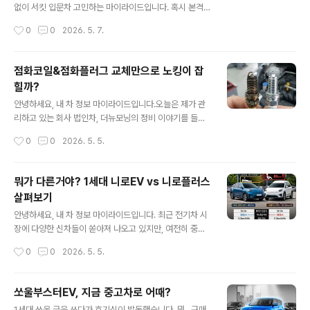
이름모를 그대를 위해 제 경험담을 풀면서 조금이나마 도
없이 서킷 입문차 고민하는 마이라이드입니다. 혹시 본격
움이 되길 기원해봅니다.1. '차' 자체보다 '냉동기'가 돈먹는
적인 서킷 입문을 꿈꾸시나요? 아.. 일단 너무 반갑습니다.
작성시간
0
0
2026. 5. 7.
하마냉동탑차의 본질은 결국 냉동기입니다. 우리나라에서
일단 이런 생각을 하는 것만 해도 당신은 분명 '멸종위기
판매되고 있는 대부분의 냉동..
종'라 할 수 있습니다. 아마 차량 선택 고민이 많으실텐데
'전륜구동(FWD)'도 좋고 입문 단계라면 '포르테쿱 1.6 G
점화코일&점화플러그 교체만으로 노킹이 잡
Di + 수동'이라는 결론을 내놓고 이야기를 시작하도록 하
힐까?
겠습니다.오늘 제가 소개할 포르테쿱(Forte Koup)은 기
글 내용
아가 2009년 출시한 국내 최초의 정통 2도어 쿠페 모델
안녕하세요, 내 차 정보 마이라이드입니다.오늘은 제가 관
로, 당시 현대차의 '아반떼 MD 쿠페'와는 다른 꽤나 성공을
리하고 있는 회사 법인차, 더뉴모닝의 정비 이야기를 들고
했던 모델입니다.사실 아반떼 쿠페는 출력도 더 높고 하드
왔습니다. 어느덧 적산 거리가 14만km를 훌쩍 넘겼는데,
작성시간
0
0
2026. 5. 5.
웨어적으로도 훌륭했지만, 소비자들에게 철저히 외면받았
날이 더워지면서 차가 힘들어하는 기색이 역력하더군요.
습니다.이유는 간단했죠..
특히 증상은 에어컨을 가동한 상태에서 언덕을 오르거나
급가속을 할 때, 엔진 쪽에서 '따르르' 하는 기분 나쁜 노킹
뭐가 다른거야? 1세대 니로EV vs 니로플러스
음이 들리기 시작했습니다. 음을 소리로 표현해보자면 '따
살펴보기
라라', '뜨르르'와 같은 '금속 떨리는 소리'와 같습니다. 창문
글 내용
을 열고 들으면 잘 들리고, 차량 내부에서 들을 때 그 소리
안녕하세요, 내 차 정보 마이라이드입니다. 최근 전기차 시
의 위치를 상상해보면 딱 엔진의 위치라는 특징이 있습니
장에 다양한 신차들이 쏟아져 나오고 있지만, 여전히 중고
다.이전 이력을 알 순 없고 11만km에서 사와 14만km이
차 시장에서 '가장 합리적인 선택'으로 꼽히는 차가 있습니
작성시간
0
0
2026. 5. 5.
될때까지 교체를 안했는데 의심이 드니 일단 교체해보기로
다. 바로 기아의 효자 모델인 1세대 니로EV(DE)와 그 유전
결정했습니다. 원래 포스..
자를 이어받은 PBV(Purpose Built Vehicle), 니로플러
스입니다. 생긴게 거의 비슷해서 비슷한 시점에 나온 것 같
쏘울부스터EV, 지금 중고차로 어때?
지만 실제로는 1세대 니로EV가 단종되던 22년에 니로플
글 내용
1세대 쏘울 글을 쓰다가 호기심이 발동했습니다. 뭐.. 구매