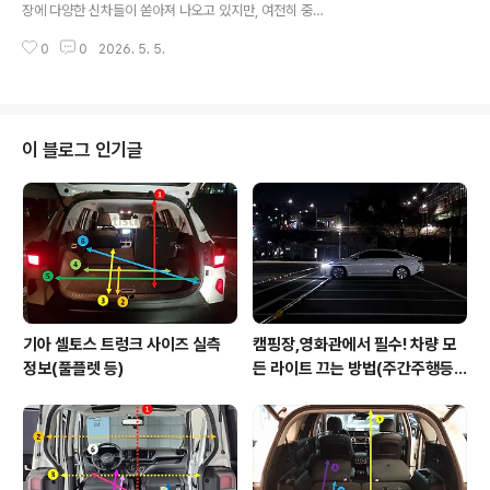
로, 당시 현대차의 '아반떼 MD 쿠페'와는 다른 꽤나 성공을
장에 다양한 신차들이 쏟아져 나오고 있지만, 여전히 중고
했던 모델입니다.사실 아반떼 쿠페는 출력도 더 높고 하드
차 시장에서 '가장 합리적인 선택'으로 꼽히는 차가 있습니
웨어적으로도 훌륭했지만, 소비자들에게 철저히 외면받았
0
0
2026. 5. 5.
다. 바로 기아의 효자 모델인 1세대 니로EV(DE)와 그 유전
습니다.이유는 간단했죠..
자를 이어받은 PBV(Purpose Built Vehicle), 니로플러
스입니다. 생긴게 거의 비슷해서 비슷한 시점에 나온 것 같
지만 실제로는 1세대 니로EV가 단종되던 22년에 니로플
러스는 탄생을 했습니다. 다목적 용도로 사용할 수 있도록
이 블로그 인기글
말이죠. 그러니 '유전자를 이어받았다'고 표현한 것이 맞는
것이죠.저 역시 과거에 쏘울이나 i30 같은 박스형 차량들
에 애착을 가졌던 만큼, '공간'을 어떻게 활용하느냐에 따라
차의 가치가 달라진다고 믿습니다. 오늘은 같은 뼈대를 공
유하지..
기아 셀토스 트렁크 사이즈 실측
캠핑장,영화관에서 필수! 차량 모
정보(풀플렛 등)
든 라이트 끄는 방법(주간주행등D
RL포함)