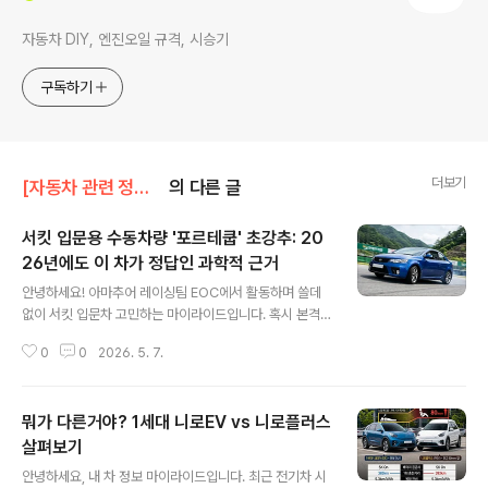
자동차 DIY, 엔진오일 규격, 시승기
구독하기
더보기
[자동차 관련 정보]/중고차 정보
의 다른 글
서킷 입문용 수동차량 '포르테쿱' 초강추: 20
26년에도 이 차가 정답인 과학적 근거
글 내용
안녕하세요! 아마추어 레이싱팀 EOC에서 활동하며 쓸데
없이 서킷 입문차 고민하는 마이라이드입니다. 혹시 본격
적인 서킷 입문을 꿈꾸시나요? 아.. 일단 너무 반갑습니다.
0
0
2026. 5. 7.
일단 이런 생각을 하는 것만 해도 당신은 분명 '멸종위기
종'라 할 수 있습니다. 아마 차량 선택 고민이 많으실텐데
'전륜구동(FWD)'도 좋고 입문 단계라면 '포르테쿱 1.6 G
뭐가 다른거야? 1세대 니로EV vs 니로플러스
Di + 수동'이라는 결론을 내놓고 이야기를 시작하도록 하
겠습니다.오늘 제가 소개할 포르테쿱(Forte Koup)은 기
살펴보기
글 내용
아가 2009년 출시한 국내 최초의 정통 2도어 쿠페 모델
안녕하세요, 내 차 정보 마이라이드입니다. 최근 전기차 시