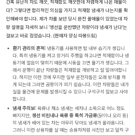
간혹 유난히 차도 깨끗, 적재함도 깨끗한데 저렴하게 나온 매물이
다? 그렇다면 합리적인 의심을 가지고 적재함 냄새가 나는지를 확
인해봐야 합니다. 제가 차를 보던 당시 완전 꿀매물이 있었는데 차
량 설명을 자세히 보니 '생선을 운반했던 차량이라 냄새가 난다'는
걸보고 바로 접었습니다. (판매자 양심 따봉드림)
환기 관리의 흔적:
냉동기를 사용하면 탑 내부 습기가 생깁니
다. 특히 냉동기를 켜고 장거리 주행을 하고나면 적재함이나 냉
동기에 얼음이 맺히기 때문에 시동을 끄면 물기가 생깁니다. 그
래서 운행이 끝난 차량들은 적재함을 개방하고 잘 말려야합니
다. 하지만 이런 것에 무지한 일부 운전자들은 오래 방치를 하
게 되는데 그러면 곰팡이가 피기 쉽습니다. 이런 차량들은 내가
실을 물건에 문제를 발생시킬 수 있으니 구석구석 잘보고 사야
합니다.
냄새 주의보:
육류나 채소 냄새는 세차나 소독으로 어느 정도
빠지지만,
생선 비린내나 육류 중 특히 가금류
(닭이나 오리 등)
의 냄새가 배어 있는 차는 아무리 닦아도 냄새가 올라옵니다.
그러니 이런 상용차를 살 때는 승용차처럼 사진만 보고 덜컥 구