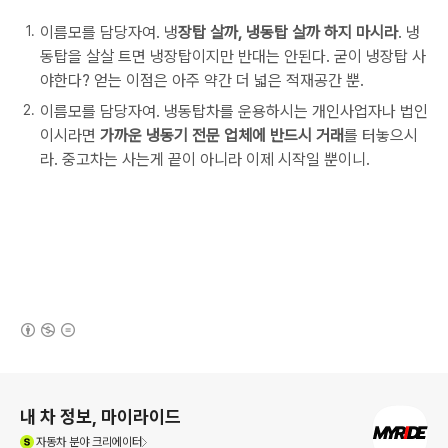
이름모를 담당자여. 냉
장탑 살까, 냉동탑 살까 하지 마시라
. 냉
동탑을 살살 트면 냉장탑이지만 반대는 안된다. 굳이 냉장탑 사
야한다? 얻는 이점은 아주 약간 더 넓은 적재공간 뿐.
이름모를 담당자여. 냉동탑차를 운용하시는 개인사업자나 법인
이시라면
가까운 냉동기 전문 업체에 반드시 거래
를 터놓으시
라. 중고차는 사는게 끝이 아니라 이제 시작일 뿐이니.
(새창열림)
로그 정보
내 차 정보, 마이라이드
(새창열림)
자동차
분야 크리에이터