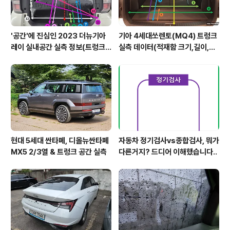
'공간'에 진심인 2023 더뉴기아
기아 4세대쏘렌토(MQ4) 트렁크
레이 실내공간 실측 정보(트렁크,
실측 데이터(적재함 크기,길이,높
2열,옆문)
이,너비)
현대 5세대 싼타페, 디올뉴싼타페
자동차 정기검사vs종합검사, 뭐가
MX5 2/3열 & 트렁크 공간 실측
다른거지? 드디어 이해했습니다..