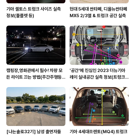
기아 셀토스 트렁크 사이즈 실측
현대 5세대 싼타페, 디올뉴싼타페
정보(풀플렛 등)
MX5 2/3열 & 트렁크 공간 실측
캠핑장,영화관에서 필수! 차량 모
'공간'에 진심인 2023 더뉴기아
든 라이트 끄는 방법(주간주행등D
레이 실내공간 실측 정보(트렁크,
RL포함)
2열,옆문)
[나는솔로32기] 남성 출연자들
기아 4세대쏘렌토(MQ4) 트렁크