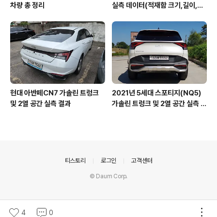
차량 총 정리
실측 데이터(적재함 크기,길이,높
이,너비)
현대 아반떼CN7 가솔린 트렁크
2021년 5세대 스포티지(NQ5)
및 2열 공간 실측 결과
가솔린 트렁크 및 2열 공간 실측 결
과
의안내
티스토리
로그인
고객센터
© Daum Corp.
4
0