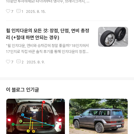
10분만 투자하세요! 타이어부터 냉각수, 브레이크까지, 누
구나 따라 할 수 있는 필수 셀프 점검 리스트와 장거리 운전
7
1
2025. 8. 15.
꿀팁을 총정리했습니다."안녕하세요, 새벽부터 글쓰고 있
는 마이라이드 입니다.드디어 즐거운 광복절 연휴가 시작
되었습니다. 사랑하는 가족, 연인, 친구와 함께 멋진 곳으로
휠 인치다운의 모든 것: 장점, 단점, 연비 총정
떠날 계획을 세우고 계신가요? 설레는 마음으로 시동을 걸
기 전, 아주 잠깐만 시간을 내어 우리의 안전을 책임질 자동
리 (+절대 하면 안되는 경우)
글 내용
차의 상태를 한번 확인해 보는 것은 어떨까요?복잡하고 어
"휠 인치다운, 연비와 승차감에 정말 좋을까? 18인치에서
려운 정비는 전문가에게 맡기더라도, 운전자가 출발 전 최
17인치로 직접 바꾼 솔직 후기를 통해 인치다운의 장점과
소한으로 확인해야 할 몇 가지 중요한 포인트들이 있습니
치명적인 단점, 추천하는 경우와 절대 비추천하는 경우까
다. 오늘은 단 10분 투자로 연휴 내내 마음 편히 운전할 수
7
2
2025. 8. 9.
지 총정리했습니다."안녕하세요! 마이라이드입니다.자동차
있는 '장거리 운전 셀..
튜닝, 특히 '휠'에 대한 이야기는 언제나 뜨겁죠. 대부분은
더 크고 화려한 휠로 바꾸는 '인치업'을 생각하시지만, 오늘
은 아는 사람들만 한다는 '휠 인치다운'의 세계를 A부터 Z
까지 제대로 파헤쳐 보려고 합니다."인치다운 하면 연비가
이 블로그 인기글
좋아진다던데?", "승차감이 정말 개선될까?" 와 같은 궁금
증부터, 제가 직접 18인치 순정 휠(+써머타이어)에서 17
인치 경량 단조 휠(+사계절타이어)로 바꾼 솔직한 후기까
지 모두 담았습니다.이 글 하나로 '휠 인치다운'에 대한 모
든 궁금증을 해결해..