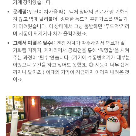
기계 장치였습니다.
문제점:
엔진이 차가울 때는 액체 상태의 연료가 잘 기화되
지 않고 벽에 달라붙어, 정확한 농도의 혼합가스를 만들기
가 어려웠습니다. 이 상태에서 그냥 출발하면 '푸드덕'거리
며 시동이 꺼지거나 차가 울컥거렸죠.
그래서 예열은 필수!:
엔진 자체가 따뜻해져서 연료가 잘
기화될 때까지, 제자리에서 공회전을 통해 '워밍업'을 시켜
주는 과정이 '필수'였습니다. (거기에 수동변속기가 대부분
이었으니 운전을 하고 싶어도 못했죠. 😅 시동이 너무 쉽게
꺼지니 말이죠.) 이때의 기억이 지금까지 이어져 내려온 것
이죠.