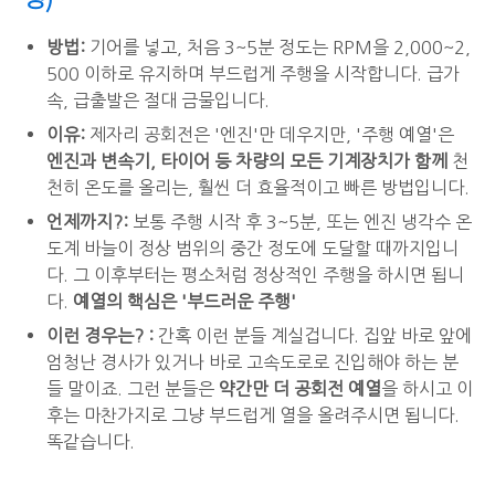
방법:
기어를 넣고, 처음 3~5분 정도는 RPM을 2,000~2,
500 이하로 유지하며 부드럽게 주행을 시작합니다. 급가
속, 급출발은 절대 금물입니다.
이유:
제자리 공회전은 '엔진'만 데우지만, '주행 예열'은
엔진과 변속기, 타이어 등 차량의 모든 기계장치가 함께
천
천히 온도를 올리는, 훨씬 더 효율적이고 빠른 방법입니다.
언제까지?:
보통 주행 시작 후 3~5분, 또는 엔진 냉각수 온
도계 바늘이 정상 범위의 중간 정도에 도달할 때까지입니
다. 그 이후부터는 평소처럼 정상적인 주행을 하시면 됩니
다.
예열의 핵심은 '부드러운 주행'
이런 경우는? :
간혹 이런 분들 계실겁니다. 집앞 바로 앞에
엄청난 경사가 있거나 바로 고속도로로 진입해야 하는 분
들 말이죠. 그런 분들은
약간만 더 공회전 예열
을 하시고 이
후는 마찬가지로 그냥 부드럽게 열을 올려주시면 됩니다.
똑같습니다.