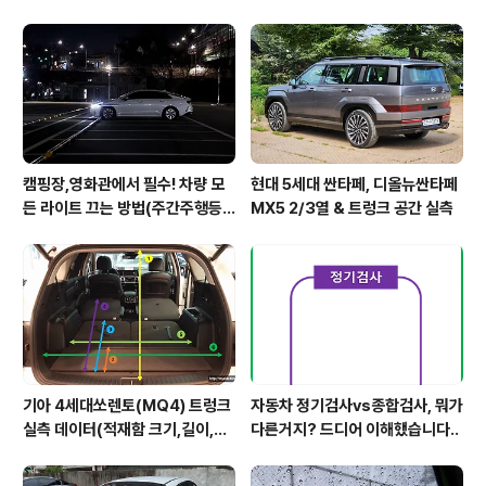
2열,옆문)
캠핑장,영화관에서 필수! 차량 모
현대 5세대 싼타페, 디올뉴싼타페
든 라이트 끄는 방법(주간주행등D
MX5 2/3열 & 트렁크 공간 실측
RL포함)
기아 4세대쏘렌토(MQ4) 트렁크
자동차 정기검사vs종합검사, 뭐가
실측 데이터(적재함 크기,길이,높
다른거지? 드디어 이해했습니다..
이,너비)