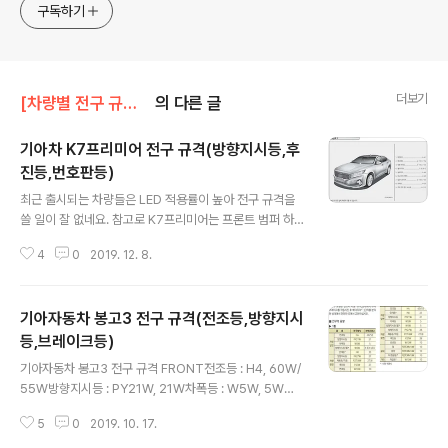
구독하기
더보기
[차량별 전구 규격]/기아차 전구
의 다른 글
기아차 K7프리미어 전구 규격(방향지시등,후
진등,번호판등)
글 내용
최근 출시되는 차량들은 LED 적용률이 높아 전구 규격을
쓸 일이 잘 없네요. 참고로 K7프리미어는 프론트 범퍼 하
단에 있는 것이 방향지시등으로 옵션에따라 일반 벌브형과
4
0
2019. 12. 8.
LED형으로 구분되니 참고하세요. 기아차 2020 K7프리
미어 전구 규격 FRONT 방향지시등(벌브타입) : PY21W,
21W REAR 후진등 : W16W, 16W 방향지시등 : P21W,
기아자동차 봉고3 전구 규격(전조등,방향지시
21W 번호판등 : W5W, 5W 실내 글로브박스 램프 : FES
TOON, 5W * 출처 : 기아자동차
등,브레이크등)
글 내용
기아자동차 봉고3 전구 규격 FRONT전조등 : H4, 60W/
55W방향지시등 : PY21W, 21W차폭등 : W5W, 5W방
향지시등(옆) : W5W, 5W 또는 LED안개등 : H8, 27W R
5
0
2019. 10. 17.
EAR방향지시등 : PY27W, 28W제동등/미등 : P27/8W,