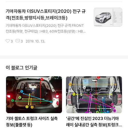
27W/8W후진등 : P27W, 27W번호등 : W10W, 10W
실내모든 실내등 : FESTOON 10W, 10W 기타작업등 :
기아자동차 더SUV스포티지(2020) 전구 규
W10W, 10W * 출처 : 기아자동차
격(전조등,방향지시등,브레이크등)
글 내용
기아자동차 더SUV스포티지(2020) 전구 규격 FRONT
전조등(하향, 전구타입) : HB3, 60W전조등(상향) : HB3,
60W방향지시등(앞, 전구타입) : PY28/8W, 28W차폭등
3
3
2019. 10. 13.
(앞, 전구타입) : P21/5W, 5W주간주행등(전구타입) : P2
1/5W, 21W안개등(앞, 전구타입) : HB4, 51W방향지시등
(차량측면) : WY5W, 5W REAR제동등/미등(전구타입) :
P21/5W, 5W미등(전구타입) : P21/5W, 5W방향지시등
(뒤) : PY21W, 21W후진등 : P21W, 21W번호판등 : W5
이 블로그 인기글
W, 5W 실내맵램프(전구타입) : W10W, 10W * 출처 : 기
아자동차
기아 셀토스 트렁크 사이즈 실측
'공간'에 진심인 2023 더뉴기아
정보(풀플렛 등)
레이 실내공간 실측 정보(트렁크,