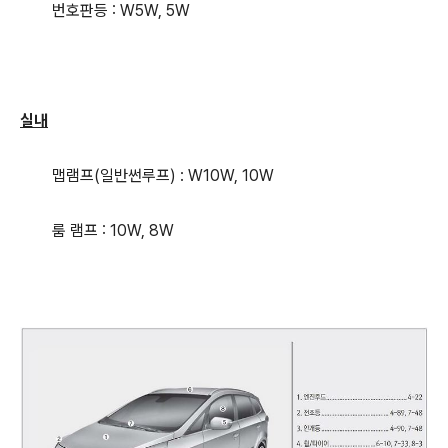
번호판등 : W5W, 5W
실내
맵램프(일반썬루프) : W10W, 10W
룸 램프 : 10W, 8W