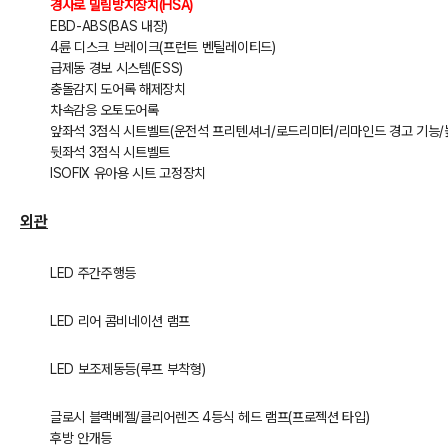
경사로 밀림방지장치(HSA)
EBD-ABS(BAS 내장)
4륜 디스크 브레이크(프런트 벤틸레이티드)
급제동 경보 시스템(ESS)
충돌감지 도어록 해제장치
차속감응 오토도어록
앞좌석 3점식 시트벨트(운전석 프리텐셔너/로드리미터/리마인드 경고 기능/
뒷좌석 3점식 시트벨트
ISOFIX 유아용 시트 고정장치
외관
LED 주간주행등
LED 리어 콤비네이션 램프
LED 보조제동등(루프 부착형)
글로시 블랙베젤/클리어렌즈 4등식 헤드 램프(프로젝션 타입)
후방 안개등