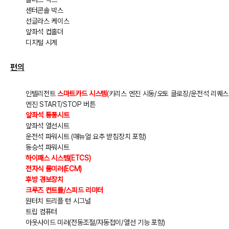
센터콘솔 박스
선글라스 케이스
앞좌석 컵홀더
디지털 시계
편의
인텔리전트
스마트카드 시스템
(키리스 엔진 시동/오토 클로징/운전석 리퀘스
엔진 START/STOP 버튼
앞좌석 통풍시트
앞좌석 열선시트
운전석 파워시트 (매뉴얼 요추 받침장치 포함)
동승석 파워시트
하이패스 시스템(ETCS)
전자식 룸미러(ECM)
후방 경보장치
크루즈 컨트롤/스피드 리미터
원터치 트리플 턴 시그널
트립 컴퓨터
아웃사이드 미러(전동조절/자동접이/열선 기능 포함)