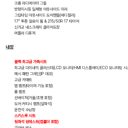
크롬 라디에이터 그릴
방향지시등 일체형 아웃사이드 미러
그립타입 아웃사이드 도어핸들(바디컬러)
17” 투톤 알로이 휠 & 215/50R 17 타이어
신가교 내스크래치 클리어도장
머플러 디퓨저
내장
블랙 최고급 가죽시트
최고급 다이내믹 클러스터(LCD 모니터/HMI 디스플레이/ECO 모니터링 시
메시 패턴 그레인(IP 데코)
고급 카매트
맵 램프(타이머 기능 포함)
룸 램프
선바이저(거울/조명 포함)
도어 커티시 램프(앞좌석)
운전석 수납함
스키스루 시트
뒷좌석 암레스트(컵홀더 포함)
글러브 박스