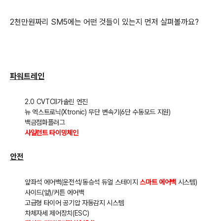
2천만원짜리 SM5에는 어떤 것들이 있는지 먼저 살펴볼까요?
파워트레인
2.0 CVTCⅡ가솔린 엔진
뉴 엑스트로닉(Xtronic) 무단 변속기(6단 수동모드 지원)
백금점화플러그
사일런트 타이밍체인
안전
앞좌석 에어백(운전석/동승석 듀얼 스테이지
스마트 에어백
시스템)
사이드(앞)/커튼 에어백
고급형 타이어 공기압 자동감지 시스템
차체자세 제어장치(ESC)