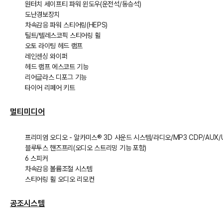
원터치 세이프티 파워 윈도우(운전석/동승석)
도난경보장치
차속감응 파워 스티어링(HEPS)
틸트/텔레스코픽 스티어링 휠
오토 라이팅 헤드 램프
레인센싱 와이퍼
헤드 램프 에스코트 기능
리어글라스 디포그 기능
타이어 리페어 키트
멀티미디어
프리미엄 오디오 - 알카미스® 3D 사운드 시스템/라디오/MP3 CDP/AUX/U
블루투스 핸즈프리(오디오 스트리밍 기능 포함)
6 스피커
차속감응 볼륨조절 시스템
스티어링 휠 오디오 리모컨
공조시스템