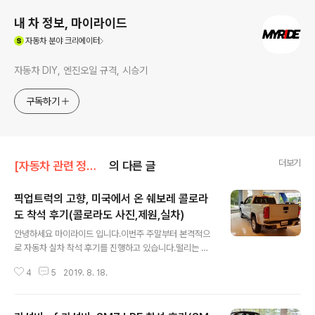
내 차 정보, 마이라이드
(새창열림)
자동차
분야 크리에이터
자동차 DIY, 엔진오일 규격, 시승기
구독하기
더보기
[자동차 관련 정보]/신차량 착석 후기
의 다른 글
픽업트럭의 고향, 미국에서 온 쉐보레 콜로라
도 착석 후기(콜로라도 사진,제원,실차)
글 내용
안녕하세요 마이라이드 입니다.이번주 주말부터 본격적으
로 자동차 실차 착석 후기를 진행하고 있습니다.떨리는 마
음으로 제조사 전시장을 방문해서, '블로그 업로드 목적'임
4
5
2019. 8. 18.
을 밝히고촬영 가능 여부를 여쭤보고 다니고 있습니다. 일
방문자 1천명이 겨우 넘어가는 시점에서 문전박대 당하지
는 않을까 많이 걱정했었고오전10시부터 다녔는데, 적어