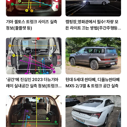
기아 셀토스 트렁크 사이즈 실측
캠핑장,영화관에서 필수! 차량 모
정보(풀플렛 등)
든 라이트 끄는 방법(주간주행등D
RL포함)
'공간'에 진심인 2023 더뉴기아
현대 5세대 싼타페, 디올뉴싼타페
레이 실내공간 실측 정보(트렁크,
MX5 2/3열 & 트렁크 공간 실측
2열,옆문)