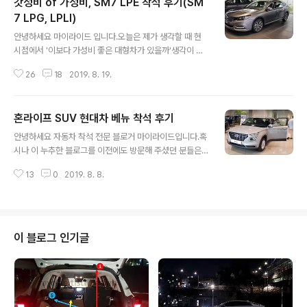
갓성비 of 가성비, SM7 LPE 착석 후기(SM
도 오늘 방문했던 쉐보레와 르노삼성의 전시장에서는막 반
겨주신 정도는 아니지만 그래도 촬영하도록 충분히 배려해
7 LPG, LPLI)
글 내용
주셔서 이 자리를 비롯해감사의 인사를 전하고 싶네요. 오
안녕하세요 마이라이드 입니다.오늘은 제가 생각할 때 현
늘은 이전에도 포스팅을 했었던 차량인 쉐보레의 픽업트럭
시점에서 '이보다 가성비 좋은 대형차가 있을까'생각이 들
인 콜로라도를 구석구석 살펴보겠습니다.2019/03/28 -
정도로 합리적인 차량, 르노삼성자동차의 SM7 LPE를 소
[자동차/자동차 관련 정보] - 쉐보레 픽업트럭 콜로라도와
26
18
2019. 8. 19.
개하겠습니다. SM7이 2세대(코드명 L47)로 출시된지 8
렉스턴스포츠 크기 비교 쉐보레 전시장을 방문하면서..
월이면 딱 8년째가 됩니다.그동안은 3.5 가솔린, 2.5 가솔
린 모델만으로 버텨오다가2015년에 LPG모델을 출시했
혼라이프 SUV 현대차 베뉴 착석 후기
습니다. [SM7 LPE 제원 요약]서스펜션 : (앞) 맥퍼슨 스트
글 내용
럿, (뒤) 멀티링크브레이크 : (앞) 벤텔레이티드 디스크,
안녕하세요 자동차 착석 전문 블로거 마이라이드입니다.혹
(뒤) 디스크엔진형식 : 2.0 CVTC 2 LPLI배기량 : 1,998c
시나 이 누추한 블로그를 이전에도 방문해 주셨던 분들은
c최고출력 : 140ps/6,000rpm최대토크 : 19,7kgm/3,
갑자기 무슨 소리냐 하실 겁니다.사실 최근에 제가 현대자
700rpm0-100km/h 도달 시간 : 약 11.7초 (일명 제로
13
0
2019. 8. 8.
동차 전시장에 방문하여 TV 광고에 많이 나오는현대자동
백)*100-0km/h 제동 거..
차 베뉴를 착석해 봤기 때문에 한번 실차를 본 후기를 글로
작성 해볼까해서 시범적으로 도전해 보게 된 것입니다.많
은 응원 부탁드리며 아래 내용은 해당 전시차량에 국한된
정보를 포함할 수 있습니다.혼라이프 SUV, 현대자동차 막
이 블로그 인기글
내 SUV 베뉴 실차 착석 후기 오늘 만나보실 자동차는 혼
라이프 SUV 현대자동차 베뉴입니다.베뉴는 소형 SUV 시
장에서 가장 작은 차량으로 알려져 있습니다.현대차 전시
장에 방문하기 며칠전 쌍용자동차 베리뉴티볼리를 시승 봤
는데요. 티볼리가 소형 SUV 임을 감안했을 ..