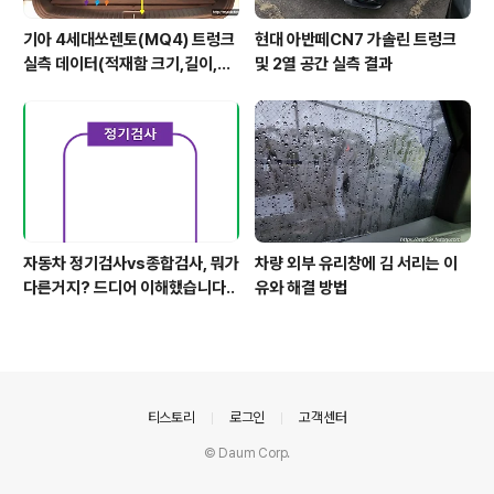
기아 4세대쏘렌토(MQ4) 트렁크
현대 아반떼CN7 가솔린 트렁크
실측 데이터(적재함 크기,길이,높
및 2열 공간 실측 결과
이,너비)
자동차 정기검사vs종합검사, 뭐가
차량 외부 유리창에 김 서리는 이
다른거지? 드디어 이해했습니다..
유와 해결 방법
의안내
티스토리
로그인
고객센터
© Daum Corp.