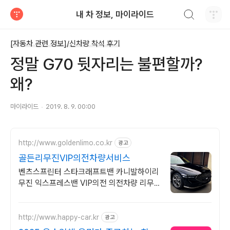
검색하기
내 차 정보, 마이라이드
티스토리
[자동차 관련 정보]/신차량 착석 후기
정말 G70 뒷자리는 불편할까?
왜?
마이라이드
2019. 8. 9. 00:00
http://www.goldenlimo.co.kr
광고
골든리무진VIP의전차량서비스
벤츠스프린터 스타크래프트밴 카니발하이리
무진 익스프레스밴 VIP의전 의전차량 리무
진
http://www.happy-car.kr
광고