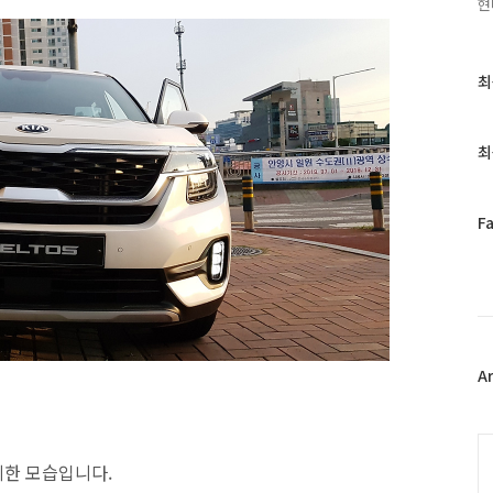
현
최
최
근
글
과
최
인
기
글
페
F
이
스
북
트
위
터
플
A
러
그
인
C
제한 모습입니다.