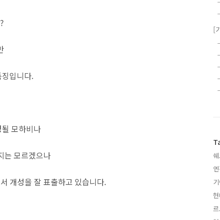
?
[
만
특징입니다.
경될 모하비나
T
런지는 모르겠으나
쉐
엔
에서 개성을 잘 표출하고 있습니다.
기
현
르