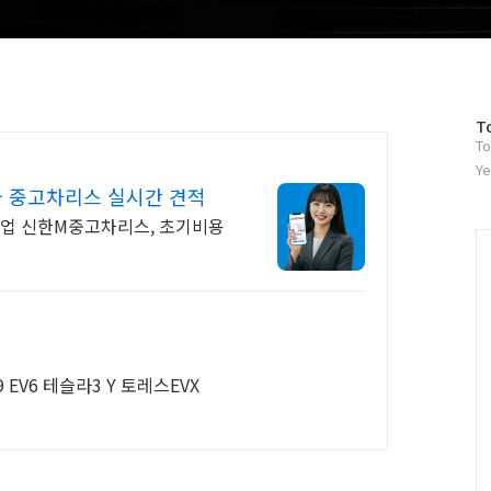
방
T
To
문
자
Ye
수
 중고차리스 실시간 견적
기업 신한M중고차리스, 초기비용
 EV6 테슬라3 Y 토레스EVX