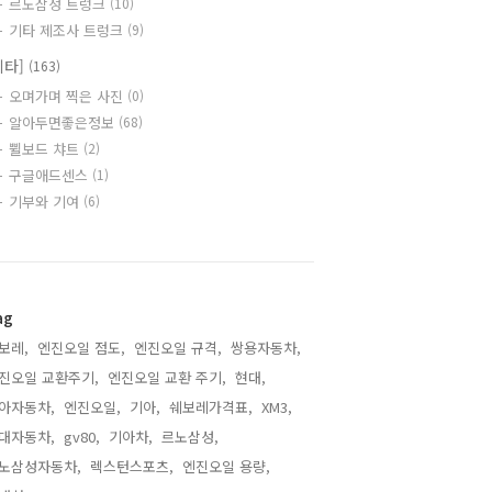
르노삼성 트렁크
(10)
기타 제조사 트렁크
(9)
기타]
(163)
오며가며 찍은 사진
(0)
알아두면좋은정보
(68)
쀨보드 챠트
(2)
구글애드센스
(1)
기부와 기여
(6)
ag
보레,
엔진오일 점도,
엔진오일 규격,
쌍용자동차,
진오일 교환주기,
엔진오일 교환 주기,
현대,
아자동차,
엔진오일,
기아,
쉐보레가격표,
XM3,
대자동차,
gv80,
기아차,
르노삼성,
노삼성자동차,
렉스턴스포츠,
엔진오일 용량,