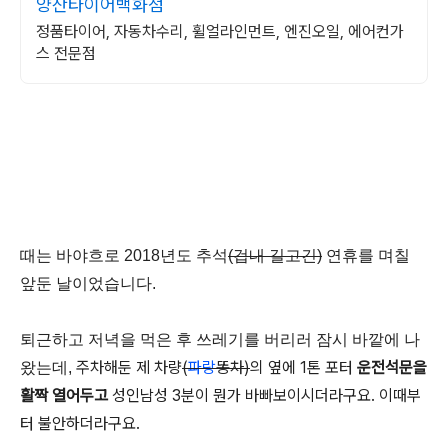
양산타이어백화점
정품타이어, 자동차수리, 휠얼라인먼트, 엔진오일, 에어컨가
스 전문점
때는 바야흐로 2018년도 추석
(
겁내 길고긴)
연휴를 며칠
앞둔 날이었습니다.
퇴근하고 저녁을 먹은 후 쓰레기를 버리러 잠시 바깥에 나
주차해둔 제 차량
(
파랑
똥차)
의 옆에 1톤 포터
운전석문을
왔는데,
활짝 열어두고
성인남성 3분이 뭔가 바빠보이시더라구요. 이때부
터 불안하더라구요.