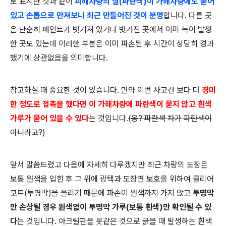
로 표시한 것과 같이
피해차량의 칠(파란색)이 가해차량에도 묻어
있고 손톱으로 만져보니 최근 만들어진 것이 분명
합니다. 다른 곳
은 단순히 페인트가 벗겨져 있거나 벗겨진 곳에서 이미 녹이 발생
한 곳도 있는데 이러한 부분은 이미 파손된 후 시간이 상당히 경과
했기에 상관없음을 의미합니다.
참고하실 때 중요한 것이 있습니다. 만약 이번 사고건 보다 더
경미
한 정도로 접촉을 했다면 이 가해차량에 파란색이 묻지 않고 흰색
가루가 묻어 있을 수 있다
는 것입니다.
(응? 파란색 차가 파란색이
아니라고?)
앞서 말씀드렸고 다음에 자세히 다루겠지만 최근 차량의 도장은
보통 원색을 입힌 후 그 위에 광택과 도장면 보호를 위하여 클리어
코트(투명막)을 올리기 때문에 파손이 원색까지 가지 않고
투명막
만 손상될 경우 원색없이 투명막 가루(보통 흰색)만 확인될 수 있
다
는 것입니다. 아크릴판을 못같은 것으로 긁을 때 발생하는 흰색