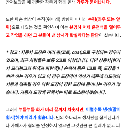
만져보았을 때 꺼끌한 감촉과 함께 흰색
가루가 묻어납니다.
또한 파손 형상이 수직(위아래) 방향이 아니라
수평(좌우 또는 앞
위)
으로 나있는 것을 확인하여 이는
분명히 어제 운전석을 열어두
고
작업을 하던 그 분들이 낸 상처가 확실
하다는 판단
이 섰습니다.
* 참고 : 자동차 도장은 여러 층(코트, coat)으로 구성되는 경우가
있으며, 최근 차량들은 보통 2코트 이상입니다. 다만 상용차(현기
차 포터봉고의 흰색과 파란색)나 순백색 등은 1코트 즉, 도장을 1
번만 하는 경우가 있고 이 경우 도장막이 약하기 때문에 타도장의
차량과 접촉될 경우 약한 도장이 강한 도장에 묻어나는 경우가 많
습니다. 자동차 도장에 관해서는 따로 포스팅하겠습니다.
그래서
부들부들 화가 머리 끝까지 치솟지만
,
이럴수록 냉정
(말이
쉽지)
해야 처리가 쉽습니다
. 만의 하나라도 생사람을 잡게된다거
나 가해자가 혐의를 인정하지 않으면 그것만큼 큰 실례가 없고 피