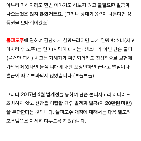
아무리 가해자라도 한번 이야기도 해보지 않고
불필요한 벌금이
나오는것은 원치 않았거든요
.
(그러나 상대가 X같이 나온다면 상
품권을 보내줘야겠죠)
물피도주
에 관하여 간단하게 설명드리자면 과거 일명 뺑소니(사고
미처리 후 도주)는 인피(사람이 다치는) 뺑소니가 아닌 단순 물피
(물건만 피해) 사고는 가해자가 확인되더라도 정상적으로 보험에
가입되어 있다면 물적 피해에 대한 보상만하면 끝나고 벌점이나
벌금이 따로 부과되지 않았습니다.
(부들부들)
그러나
2017년 6월 법개정
을 통하여 단순 물피사고라 하더라도
조치하지 않고 현장을 이탈할 경우
벌점과 벌금(약 20만원 미만)
을 부과
한다는 것입니다.
물피도주 개정에 대해서는 다음 별도의
포스팅
으로 자세히 다루도록 하겠습니다.