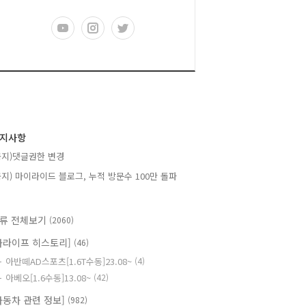
지사항
공지)댓글권한 변경
공지) 마이라이드 블로그, 누적 방문수 100만 돌파
류 전체보기
(2060)
카라이프 히스토리]
(46)
아반떼AD스포츠[1.6T수동]23.08~
(4)
아베오[1.6수동]13.08~
(42)
자동차 관련 정보]
(982)