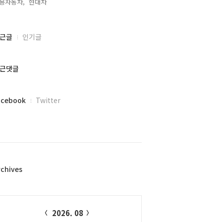
용자동차,
현대차,
근글
인기글
근댓글
acebook
Twitter
rchives
alendar
2026. 08