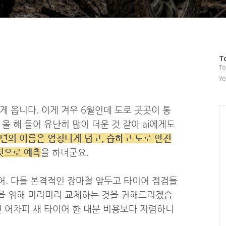
방
T
To
문
자
Ye
수
게 옵니다. 이게 겨우 6월인데 도로 곳곳이 통
올 해 들어 유난히 많이 더운 것 같아 ai에게도
6년의 여름은 엄청나게 덥고, 습하고 도로 안전
 것으로 예측
을 하더군요.
어. 다들 본격적인 장마철 앞두고 타이어 점검들
을 위해 미리미리 교체하는 것을 권해드리겠습
면 어차피 새 타이어 한 대분 비용보다 저렴하니