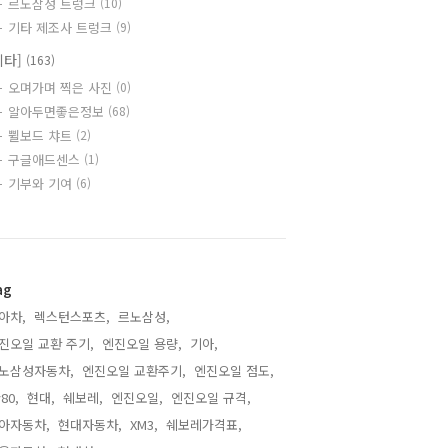
르노삼성 트렁크
(10)
기타 제조사 트렁크
(9)
기타]
(163)
오며가며 찍은 사진
(0)
알아두면좋은정보
(68)
쀨보드 챠트
(2)
구글애드센스
(1)
기부와 기여
(6)
ag
아차,
렉스턴스포츠,
르노삼성,
진오일 교환 주기,
엔진오일 용량,
기아,
노삼성자동차,
엔진오일 교환주기,
엔진오일 점도,
80,
현대,
쉐보레,
엔진오일,
엔진오일 규격,
아자동차,
현대자동차,
XM3,
쉐보레가격표,