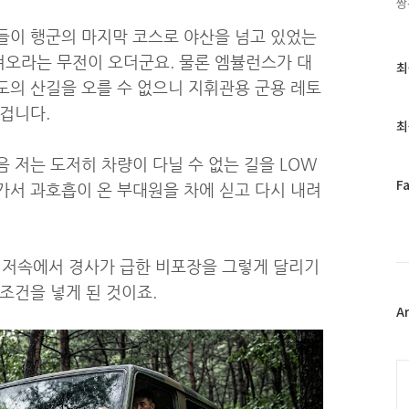
쌍
들이 행군의 마지막 코스로 야산을 넘고 있었는
오라는 무전이 오더군요. 물론 엠뷸런스가 대
최
최
근
도의 산길을 오를 수 없으니 지휘관용 군용 레토
글
 겁니다.
과
최
인
기
 저는 도저히 차량이 다닐 수 없는 길을 LOW
글
페
F
가서 과호흡이 온 부대원을 차에 싣고 다시 내려
이
스
북
트
 저속에서 경사가 급한 비포장을 그렇게 달리기
위
조건을 넣게 된 것이죠.
터
플
A
러
그
인
C