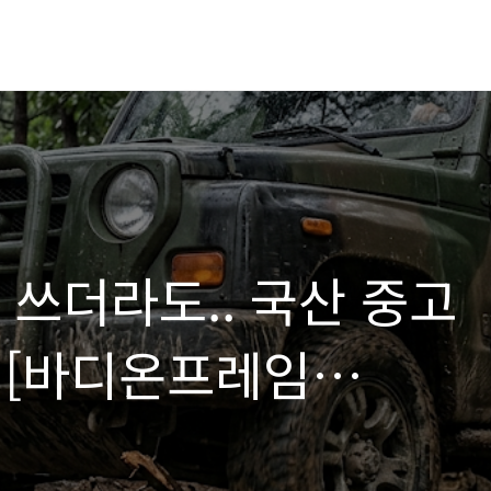
번 쓰더라도.. 국산 중고
 [바디온프레임