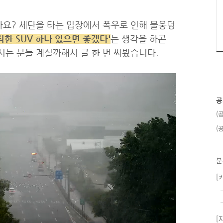
요? 세단을 타는 입장에서 폭우로 인해 물웅덩
듬직한 SUV 하나 있으면 좋겠다'
는 생각을 하곤
시는 분들 계실까해서 글 한 번 써봤습니다.
공
(
(
분
[
[