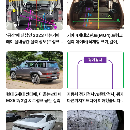
'공간'에 진심인 2023 더뉴기아
기아 4세대쏘렌토(MQ4) 트렁크
레이 실내공간 실측 정보(트렁크,
실측 데이터(적재함 크기,길이,높
2열,옆문)
이,너비)
현대 5세대 싼타페, 디올뉴싼타페
자동차 정기검사vs종합검사, 뭐가
MX5 2/3열 & 트렁크 공간 실측
다른거지? 드디어 이해했습니다..