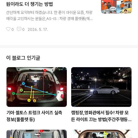
보겠습니다. 제 소견부터 말씀드리자면,묻따 SM6 입니다.
원이라도 더 챙기는 방법
글 내용
(대신 구입할 때 '이 옵션' 필수로 넣으세요!!)르노코리아 1.
간단하게 요약부터 하겠습니다. 한 푼이 아쉬운 요즘, 차량
5 dci 5종0. 파워트레인 설명아래에서 한 대씩 살펴보기
매각을 고민하시는 분들은,AS-IS : 차량 경매 플랫폼(헤이
전에 먼저 오늘 소개될 5대의 차량의 공통점인 파워트레인
딜러, KB차차차 등)에서 경매 견적 확인 ▶ 당근이나 커뮤
부터 간단하게 언급하고 시작하도록 하겠습니다. 우선 엔
0
0
2026. 5. 17.
니티에 올려서 경매 견적으로 얼마를 받았는데 언제까지
진입니다. 지금이야 디..
얼마에 팔거고 업자는 연락하지 마시고..(더보기) ▶ 개인
으로 위장한 업자와 만나거나 아예 연락이 없어서 화를 내
며 'XX일 이후 차 상사에 넘깁니다. YY만원 할인' ▶ 결국
다시 중고차 상사로 연락 ▶ 결국 손에 얻는 건 몇만원 또는
이 블로그 인기글
최초 견적TO-BE : 차량 경매 플랫폼(헤이딜러, KB차차차
등)에서 견적 확인 ▶ 엔카 비교견적 믿고+ ▶ 몇만원이라
도 GET ▶ 끝.1. 내 차 시세 알아보는 가장 쉬운 방법오늘
도 취미삼아 주말 아침에 엔카를 켜고 둘러봅니다. 그런데
평..
기아 셀토스 트렁크 사이즈 실측
캠핑장,영화관에서 필수! 차량 모
정보(풀플렛 등)
든 라이트 끄는 방법(주간주행등D
RL포함)