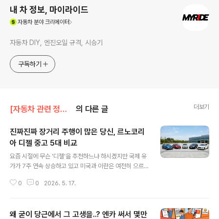
내 차 정보, 마이라이드
(새창열림)
자동차
분야 크리에이터
자동차 DIY, 엔진오일 규격, 시승기
구독하기
더보기
[자동차 관련 정보]/중고차 정보
의 다른 글
진짜진짜 장거리 주행이 많은 당신, 르노코리
아 디젤 중고 5대 비교
글 내용
요즘 시절에 무슨 '디젤'을 추천하느냐 하시겠지만 국제 유
가가 7주 연속 상승하고 있고 미국과 이란은 여전히 으르
렁 거리는 지금 이 상황에서 먹고 살기 위해 열심히 도로를
0
0
2026. 5. 17.
누리는 사람이라면 누구나 기름값에 대한 고민을 하시게
될테죠.여러가지 차량들이 있지만 오늘은 조금 특이하게
'르노코리아'에서 구할 수 있는 차량들 중 1.5리터 디젤 엔
왜 굳이 당근에서 그 고생을..? 엔카 써서 몇만
진에 6단 DCT 변속기가 들어간 차량들 중에서 비교를 해