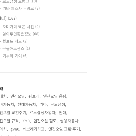
르노삼성 트렁크
(10)
기타 제조사 트렁크
(9)
기타]
(163)
오며가며 찍은 사진
(0)
알아두면좋은정보
(68)
쀨보드 챠트
(2)
구글애드센스
(1)
기부와 기여
(6)
ag
대차,
엔진오일,
쉐보레,
엔진오일 용량,
아자동차,
현대자동차,
기아,
르노삼성,
진오일 교환주기,
르노삼성자동차,
현대,
진오일 규격,
XM3,
엔진오일 점도,
쌍용자동차,
아차,
gv80,
쉐보레가격표,
엔진오일 교환 주기,