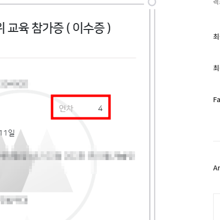
렉
최
최
근
글
과
최
인
기
글
페
F
이
스
북
트
위
터
플
A
러
그
인
C