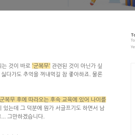
방
T
To
문
자
Ye
수
되는 것이 바로
'군복무'
관련된 것이 아닌가 싶
 싫다가도 추억을 꺼내먹길 참 좋아하죠. 물론
군복무 후에 따라오는 후속 교육에 있어 나이를
 있는데 그 덕분에 뭔가 서글프기도 하면서 남
... 그만하겠습니다.