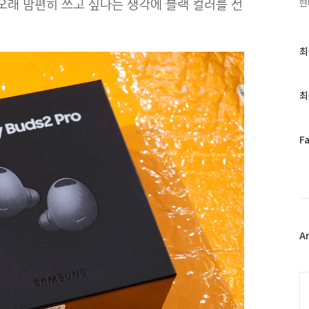
현
오래 맘편히 쓰고 싶다는 생각에 블랙 컬러를 선
최
최
근
글
과
최
인
기
글
페
F
이
스
북
트
위
터
플
A
러
그
인
C