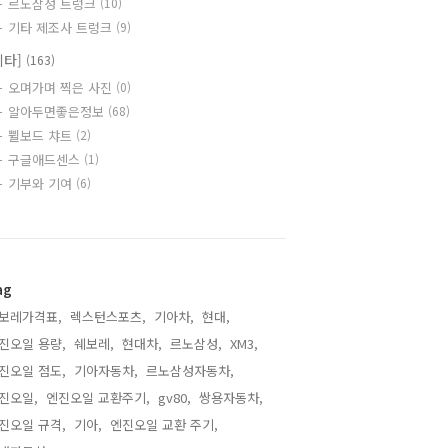
르노삼성 트렁크
(10)
기타 제조사 트렁크
(9)
기타]
(163)
오며가며 찍은 사진
(0)
알아두면좋은정보
(68)
쀨보드 챠트
(2)
구글애드센스
(1)
기부와 기여
(6)
ag
보레가격표,
렉스턴스포츠,
기아차,
현대,
진오일 용량,
쉐보레,
현대차,
르노삼성,
XM3,
진오일 점도,
기아자동차,
르노삼성자동차,
진오일,
엔진오일 교환주기,
gv80,
쌍용자동차,
진오일 규격,
기아,
엔진오일 교환 주기,