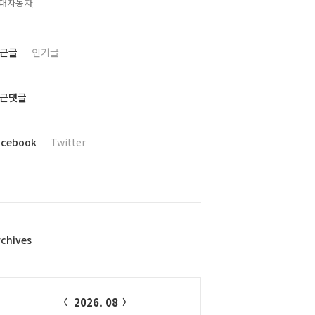
대자동차,
근글
인기글
근댓글
acebook
Twitter
rchives
alendar
2026. 08