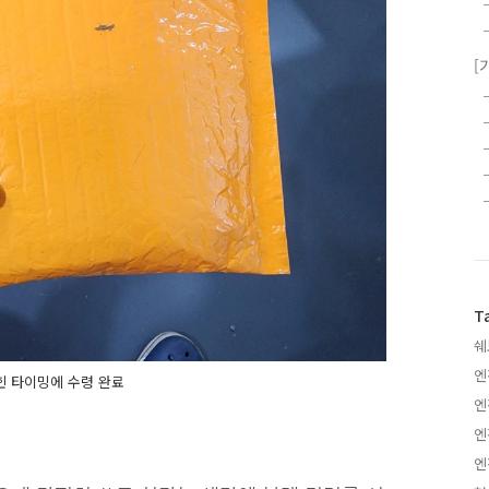
[
T
쉐
엔
힌 타이밍에 수령 완료
엔
엔
엔