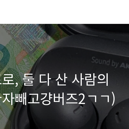
로, 둘 다 산 사람의
환자빼고걍버즈2ㄱㄱ)