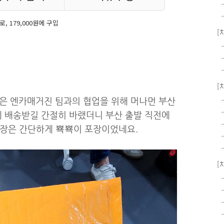
로, 179,000원에 구입
[
[
날은 엔카매거진 팀과의 협업을 위해 머나먼 부산
에 배송받길 간절히 바랬더니 부산 출발 직전에
포장은 간단하게 뾱뾱이 포장이었네요.
[