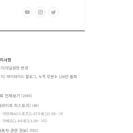
지사항
공지)댓글권한 변경
공지) 마이라이드 블로그, 누적 방문수 100만 돌파
류 전체보기
(2060)
카라이프 히스토리]
(46)
아반떼AD스포츠[1.6T수동]23.08~
(4)
아베오[1.6수동]13.08~
(42)
자동차 관련 정보]
(982)