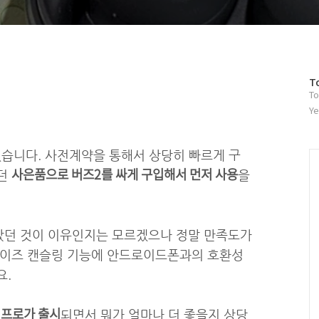
방
T
To
문
자
Ye
수
있습니다. 사전계약을 통해서 상당히 빠르게 구
사은품으로 버즈2를 싸게 구입해서 먼저 사용
렸던
을
았던 것이 이유인지는 모르겠으나 정말 만족도가
노이즈 캔슬링 기능에 안드로이드폰과의 호환성
요.
 프로가 출시
되면서
뭐가 얼마나 더 좋을지 상당