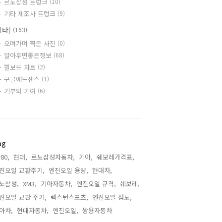
르노삼성 트렁크
(10)
기타 제조사 트렁크
(9)
기타]
(163)
오며가며 찍은 사진
(0)
알아두면좋은정보
(68)
쀨보드 챠트
(2)
구글애드센스
(1)
기부와 기여
(6)
ag
80,
현대,
르노삼성자동차,
기아,
쉐보레가격표,
진오일 교환주기,
엔진오일 용량,
현대차,
노삼성,
XM3,
기아자동차,
엔진오일 규격,
쉐보레,
진오일 교환 주기,
렉스턴스포츠,
엔진오일 점도,
아차,
현대자동차,
엔진오일,
쌍용자동차,