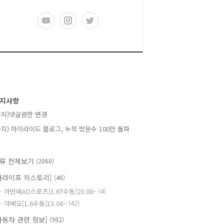
지사항
공지)댓글권한 변경
공지) 마이라이드 블로그, 누적 방문수 100만 돌파
류 전체보기
(2060)
카라이프 히스토리]
(46)
아반떼AD스포츠[1.6T수동]23.08~
(4)
아베오[1.6수동]13.08~
(42)
자동차 관련 정보]
(982)