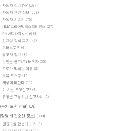
자동차 정비 DIY
(167)
자동차 관련 정보
(558)
자동차 시승기
(75)
HMG드라이빙익스피리언스
(27)
BMW드라이빙센터
(2)
신차량 착석 후기
(47)
모터스포츠
(6)
중고차 정보
(32)
운전을 글로(도) 배우자
(25)
도로가 막히는 이유
(8)
뒷북 포스팅
(12)
세상에 바란다
(11)
이 차는 무엇인고?
(5)
유형별 교통위반 신고사례
(2)
자동차 보험 정보]
(18)
차량별 엔진오일 정보]
(300)
엔진오일 한눈에 보기
(8)
현대차 엔진오일
(100)