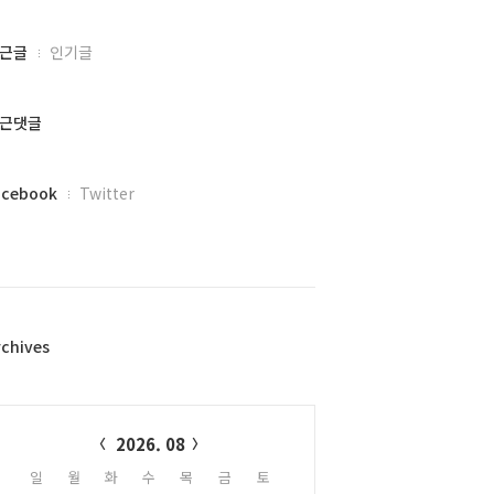
근글
인기글
근댓글
acebook
Twitter
rchives
alendar
2026. 08
일
월
화
수
목
금
토