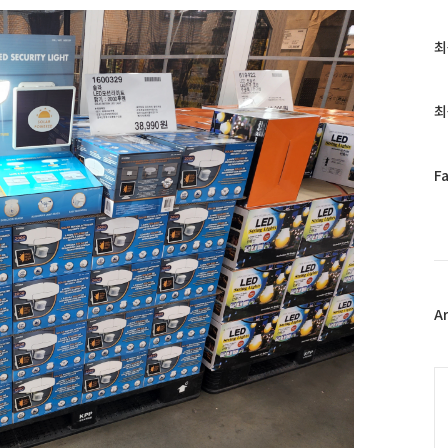
최
최
근
글
과
최
인
기
글
페
F
이
스
북
트
위
터
플
A
러
그
인
C