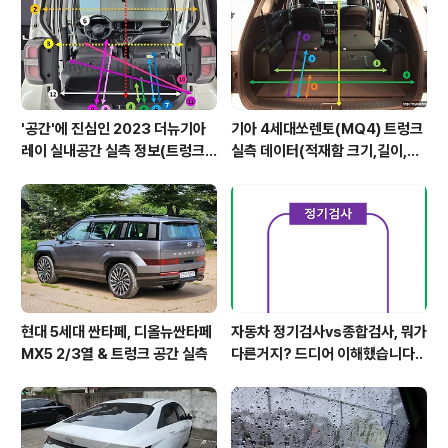
'공간'에 진심인 2023 더뉴기아
기아 4세대쏘렌토(MQ4) 트렁크
레이 실내공간 실측 정보(트렁크,
실측 데이터(적재함 크기,길이,높
2열,옆문)
이,너비)
현대 5세대 싼타페, 디올뉴싼타페
자동차 정기검사vs종합검사, 뭐가
MX5 2/3열 & 트렁크 공간 실측
다른거지? 드디어 이해했습니다..