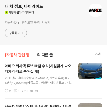
내 차 정보, 마이라이드
(새창열림)
자동차
분야 크리에이터
자동차 DIY, 엔진오일 규격, 시승기
구독하기
더보기
[자동차 관련 정보]/자동차 정비 DIY
의 다른 글
아베오 워셔액 튜브 빠짐 수리(시원찮게 나오
다가 아래로 쏟아질 때)
글 내용
2011년식 아베오(수출명 소닉Sonic, 젠트라 후속)를 20
13년(49,000km)에 중고로 가져와서 여지껏 끌고 다니고
있습니다. 미운정 고운정 다 들었고 이제는 많이 늙어버렸
11
0
2018. 10. 23.
지만(무려 170,000km over) 그래도 아직 제 발이고 제
겐 가장 편안한 (똥)차량입니다. 적지않은 주행거리를 타고
다니며 별 탈 없다가(술자리, 나쁜일, 차고장은 몰려온다)
자동차 블랙박스 마이크로SD 포맷하기(파일
최근들어 여기저기가 아픈지, 하나씩 무언가를 내려놓더라