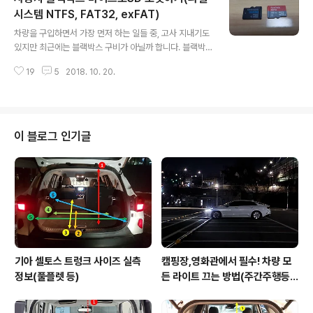
구요. 큰 정비를 요하는 작업은 어쩔 수 없지만 소소하게 고
시스템 NTFS, FAT32, exFAT)
글 내용
쳐나갈 수 있는 부분은 최대한 기록으로 남겨 공유하려 합
차량을 구입하면서 가장 먼저 하는 일들 중, 고사 지내기도
니다. 혹여나 같은 증상으로 고민하고 있는 사용자를 위해
있지만 최근에는 블랙박스 구비가 아닐까 합니다. 블랙박
서지요. 이번에 작업한 내용은 '워셔액 튜브 탈거로 인한 수
스 종류도 천차만별! 저는 소셜커머스에서 파는 저가형(10
리'입니다. * 워셔액이란? 앞유리창(윈드실드)이 더러울 때
19
5
2018. 10. 20.
만원 미만), 전용 프로그램도 없는(이라 쓰고 없어서 더 좋
래버를..
다고 읽는다) 것을 사서 보험할인도 받고 큰 고장없이 여지
껏 잘 써오다가, 최근 한번 점검을 해보니 '카드 없음'이라
고 뜨면서 그동안 녹화가 되지 않고 있었음을 확인했네요.
주변에다가는 가끔씩 포맷도 해주고 관리해야 한다는 둥,
이 블로그 인기글
소모품이라는 둥 감히 지적질을 했었는데 부끄럽네요. 아
무튼 이게 마이크로SD카드(메모리카드) 문제인지 블랙박
스 기기의 문제인지 모른다고 몇 만원씩 하는 마이크로SD
카드를 구매할 수는 없는 노릇이니 일단 포맷을 해보고 결
정을 하도록 합니다. * 포맷 전 중..
기아 셀토스 트렁크 사이즈 실측
캠핑장,영화관에서 필수! 차량 모
정보(풀플렛 등)
든 라이트 끄는 방법(주간주행등D
RL포함)