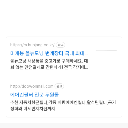
https://m.bunjang.co.kr/
광고
미개봉 올뉴모닝 번개장터 국내 최대
브랜드 중고거래
올뉴모닝 새상품을 중고가로 구매하세요. 대
화 없는 안전결제로 간편하게! 전국 각지에서
올라오는 전국구 최다 상품 매일 10만 개 이
상의 신규 상품 업로드
http://doowonmall.com
광고
에어컨필터 전문 두원몰
추천 자동차향균필터,각종 차량에에컨필터,활성탄필터,공기
정화와 미세먼지차단까지.
로그 정보