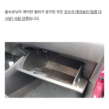
올뉴모닝의 에어컨 필터가 설치된 곳은
조수석 대쉬보드(일명 다
시방) 서랍 안쪽
입니다.